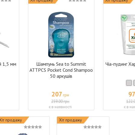
 1,5 мм
Шампунь Sea to Summit
Чіа-пудинг Ха
ATTPCS Pocket Cond Shampoo
50 аркушів
207
9
грн
259.00 грн
122.
є в наявності
є в на
Хіт продажу
Хіт продажу