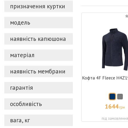
призначення куртки
модель
наявність капюшона
матеріал
наявність мембрани
Кофта 4F Fleece H4Z
гарантія
особливість
1644
грн
під замовленн
вага, кг