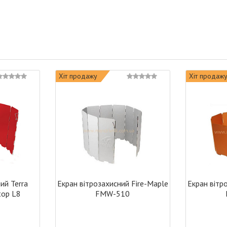
Хіт продажу
Хіт продаж
ий Terra
Екран вітрозахисний Fire-Maple
Екран вітр
top L8
FMW-510