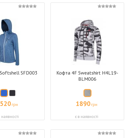
Softshell SFD003
Кофта 4F Sweatshirt H4L19-
BLM006
520
1890
грн
грн
в наявності
є в наявності