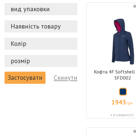
вид упаковки
Наявність товару
Колір
розмір
Кофта 4F Softshell
Застосувати
Скинути
SFD002
1943
грн
є в наявності