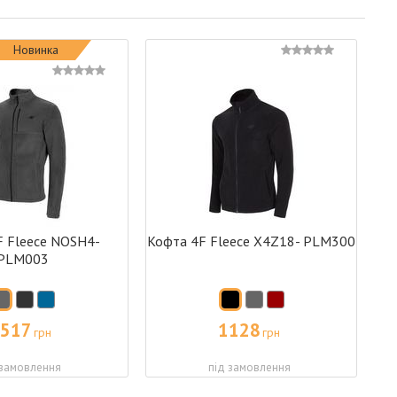
Новинка
F Fleece NOSH4-
Кофта 4F Fleece X4Z18- PLM300
PLM003
517
1128
грн
грн
 замовлення
під замовлення