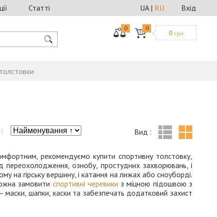
ції
Статті
UA
|
RU
Вхід
0
0
0
грн
 толстовки
:
Вид :
комфортним, рекомендуємо купити спортивну толстовку,
д переохолодження, ознобу, простудних захворювань, і
ому на гірську вершину, і катання на лижах або сноуборді.
 можна замовити
спортивні черевики
з міцною підошвою з
 – маски, шапки, каски та забезпечать додатковий захист