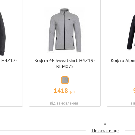
t H4Z17-
Кофта 4F Sweatshirt H4Z19-
Кофта Alpin
BLM075
1418
грн
я
під замовлення
є 
Показати щe