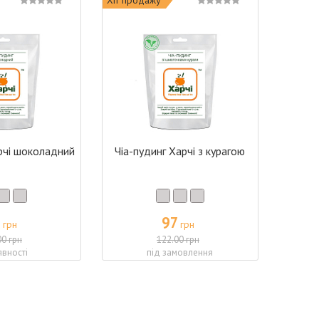
рчі шоколадний
Чіа-пудинг Харчі з курагою
7
97
грн
грн
00 грн
122.00 грн
явності
під замовлення