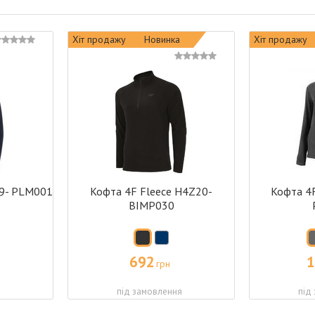
Хіт продажу
Новинка
Хіт продажу
19- PLM001
Кофта 4F Fleece H4Z20-
Кофта 4
BIMP030
692
1
грн
я
під замовлення
під