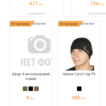
677
756
грн
грн
є в наявності
є в наявност
Хіт продажу
Хіт продажу
Шнур 4 мм кольоровий
Шапка Catch Cap PS
м'який
9
380
грн
грн