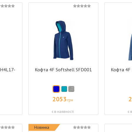
 H4L17-
Кофта 4F Softshell SFD001
Кофта 4F 
2053
2
грн
є в наявності
є 
Новинка