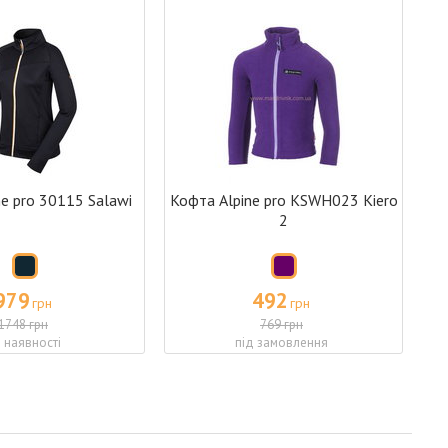
e pro 30115 Salawi
Кофта Alpine pro KSWH023 Kiero
2
979
492
грн
грн
1748 грн
769 грн
в наявності
під замовлення