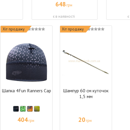
648
грн
і
є в наявності
є
Хіт продажу
Хіт продажу
Шапка 4Fun Ranners Cap
Шампур 60 см куточок
1,5 мм
404
20
грн
грн