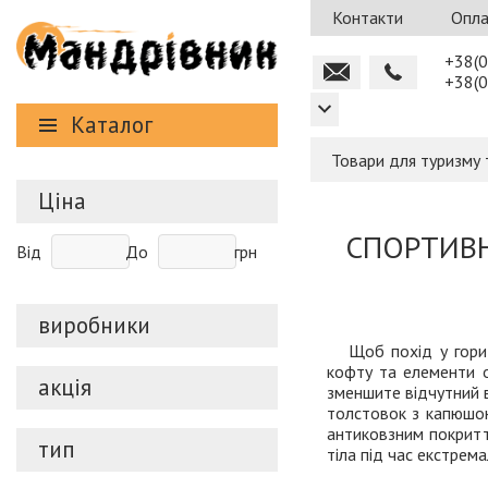
Контакти
Опла
+38(0
+38(0
Каталог
Товари для туризму 
Ціна
СПОРТИВН
Від
До
грн
виробники
Щоб похід у гори
кофту та елементи о
акція
зменшите відчутний вп
толстовок з капюшон
антиковзним покриття
тип
тіла під час екстрема