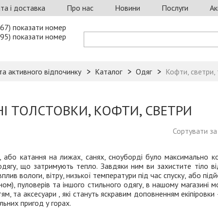
та і доставка
Про нас
Новини
Послуги
Ак
67) показати номер
95) показати номер
та активного відпочинку
Каталог
Одяг
Кофти, светри,
І ТОЛСТОВКИ, КОФТИ, СВЕТРИ
Сортувати за 
, або катання на лижах, санях, сноуборді було максимально 
дягу, що затримують тепло. Завдяки ним ви захистите тіло ві
лив вологи, вітру, низької температури під час спуску, або підй
ом), пуловерів та іншого стильного одягу, в нашому магазині
м, та аксесуари , які стануть яскравим доповненням екіпіровки
льних пригод у горах.