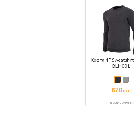
Кофта 4F Sweatshir
BLM001
870
грн
під замовленн