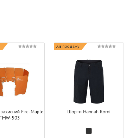
у
Хіт продажу
озахисний Fire-Maple
Шорти Hannah Romi
FMW-503