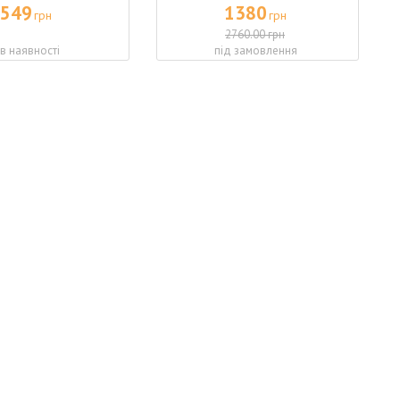
549
1380
грн
грн
2760.00 грн
 в наявності
під замовлення