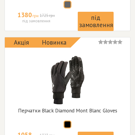
1380
грн
1725 грн
під
під замовлення
замовлення
Акція
Новинка
Перчатки Black Diamond Mont Blanc Gloves
1058