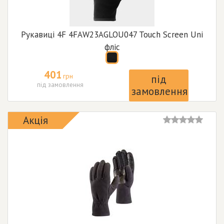
Рукавиці 4F 4FAW23AGLOU047 Touch Screen Uni
фліс
401
грн
під
під замовлення
замовлення
Акція