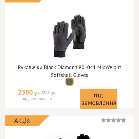
Рукавички Black Diamond 801041 MidWeight
Softshell Gloves
2300
грн
2875 грн
під
під замовлення
замовлення
Акція