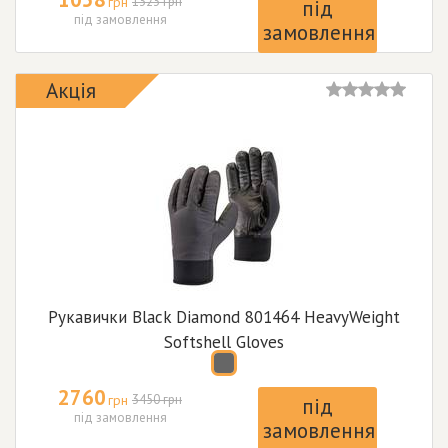
грн
1323 грн
під
під замовлення
замовлення
Акція
Рукавички Black Diamond 801464 HeavyWeight
Softshell Gloves
2760
грн
3450 грн
під
під замовлення
замовлення