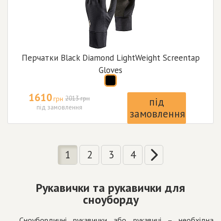
Перчатки Black Diamond LightWeight Screentap
Gloves
1610
грн
2013 грн
під
під замовлення
замовлення
1
2
3
4
Рукавички та рукавички для
сноуборду
Сноубордичні рукавички або рукавиці – необхідна