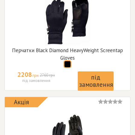
Перчатки Black Diamond HeavyWeight Screentap
Gloves
2208
грн
2760 грн
під
під замовлення
замовлення
Акція