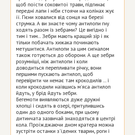
щоб поїсти соковитої трави, підгинає
передні лапи і ніби стоячи на колінах жує
її. Гієни ховалися від сонця на березі
струмка. А ви знаєте чому антилопи гну
ходять разом із зебрами? Це вигідно і
тим і тим... Зебри мають кращий зір і як
тільки побачать хижака починають
метушитися. Антилопи за цим сигналом
також готуються до оборони. А ще зебри
розумніші, ніж антилопи і коли
доводиться перепливати річку, вони
першими пускають антилоп, щоб
перевірити чи немає там крокодилів ... і
коли крокодили наївшись м'яса антилоп
йдуть, у брід йдуть зебри.
Бегемоти виявляються дуже дружні
хлопці і сидять в озері, притулившись
один до одного боками, при цьому
дитинчата зазвичай знаходяться в центрі
кола. Проїжджаючи дном кратера можна
зустріти останки з'їдених тварин, роги і