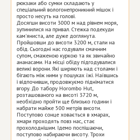
рюкзаки або сумки складають у
спеціальний вологонепроникний мішок і
просто несуть на голові.
Досягши висоти 3000 м над рівнем моря,
зупинилися на привал. Стежка подекуди
кам'яниста, але дуже доглянута.
Пройшовши до висоти 3200 м, стали на
обід. Сьогодні нас годували смачним
супом, смаженою куркою та як звичайно
ананасами. На місці обіду підгодувалися
великі ворони. Які ширяють над столами і
бігають між ними у пошуках їжі. Наївшись
і відпочивши, продовжуємо підніматися
вгору. До табору Horombo Hut,
розташованого на висоті 3720 м,
необхідно пройти ще близько години і
набрати майже 500 метрів висоти.
Поступово сонце ховається в хмарах,
хмари проходять повз нас, стає
прохолоднішим. Ідемо поспішаючи,
поступово набираючи висоту. Трохи