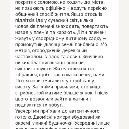
покритих соломою, не ходять до міста,
не працюють офіційно – ведуть первісно
общинний спосіб життя. Якщо хтось із
підлітків іде у сучасний світ, кілька
чоловіків племені знаходять, повертають
назад у плем'я та карають. Діти племені
живуть у своєрідному дитячому садку —
прямокутній ділянці землі приблизно 3*5
метрів, огородженій дерев'яним
частоколом із гілок та лозин. Звичайно
ніяких благ цивілізації вони не
використовують. Жителі кількох сіл
зібралися, щоб станцювати перед нами.
Потім вони змагалися у стрибках у
висоту. За їхніми правилами, хто вище
стрибне, той матиме більше жінок. І після
цього дозволили зайти в хатини і
подивитися їх побут.
Увечері ми приїхали до автентичного
готелю. Двомісні номери збудовані як
окремі глиняні будиночки. Усередині лише
два ліжка, точніше нари з поролоновим