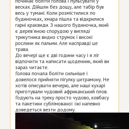
починає боліти голова і пульсувати у
весках. Дійшли без дощу, але табір був
весь у тумані. Коли розмістилися по
будиночках, хмара пішла та відкрилися
гарні краєвиди. З нашого будиночка, який
є дерев'яною спорудою у вигляді
трикутника видно струмок і високі
рослини як пальми. Але насправді це
трава.
До вечері ще є дві години часу і я ліг
відпочити та написати щоденник, який ви
зараз читаєте.
Голова почала боліти сильніше і
довелося прийняти пігулку цитрамону. Не
хотів описувати вечерю, але наші кухарі
приготували чудовий африканський плов.
Годують на треку просто чудово, ковбасу
та пакетики сублімованої їжі напевно
доведеться везти додому.