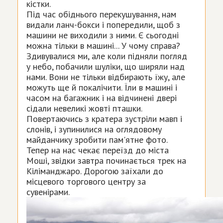
кістки.
Під час обіднього перекушування, нам
видали ланч-бокси і попередили, щоб з
машини не виходили з ними. Є сьогодні
можна тільки в машині... У чому справа?
Здивувалися ми, але коли підняли погляд
у небо, побачили шуліки, що ширяли над
нами. Вони не тільки відбирають їжу, але
можуть ще й покалічити. Їли в машині і
часом на багажник і на відчинені двері
сідали невеликі жовті пташки.
Повертаючись з кратера зустріли мавп і
слонів, і зупинилися на оглядовому
майданчику зробити пам'ятне фото.
Тепер на нас чекає переїзд до міста
Моші, звідки завтра починається трек на
Кіліманджаро. Дорогою заїхали до
місцевого торгового центру за
сувенірами.