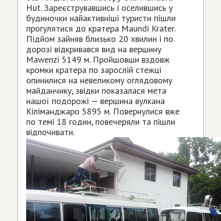
Hut. Зареєструвавшись і оселившись у
будиночки найактивніші туристи пішли
прогулятися до кратера Maundi Krater.
Підйом зайняв близько 20 хвилин і по
дорозі відкривався вид на вершину
Mawenzi 5149 м. Пройшовши вздовж
кромки кратера по зарослій стежці
опинилися на невеликому оглядовому
майданчику, звідки показалася мета
нашої подорожі — вершина вулкана
Кіліманджаро 5895 м. Повернулися вже
по темі 18 годин, повечеряли та пішли
відпочивати.