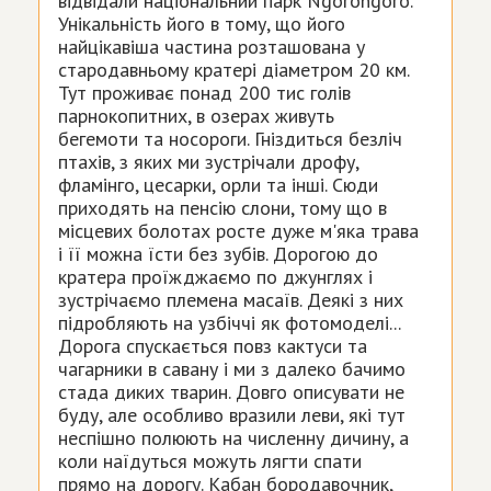
відвідали національний парк Ngorongoro.
Унікальність його в тому, що його
найцікавіша частина розташована у
стародавньому кратері діаметром 20 км.
Тут проживає понад 200 тис голів
парнокопитних, в озерах живуть
бегемоти та носороги. Гніздиться безліч
птахів, з яких ми зустрічали дрофу,
фламінго, цесарки, орли та інші. Сюди
приходять на пенсію слони, тому що в
місцевих болотах росте дуже м'яка трава
і її можна їсти без зубів. Дорогою до
кратера проїжджаємо по джунглях і
зустрічаємо племена масаїв. Деякі з них
підробляють на узбіччі як фотомоделі...
Дорога спускається повз кактуси та
чагарники в савану і ми з далеко бачимо
стада диких тварин. Довго описувати не
буду, але особливо вразили леви, які тут
неспішно полюють на численну дичину, а
коли наїдуться можуть лягти спати
прямо на дорогу. Кабан бородавочник,