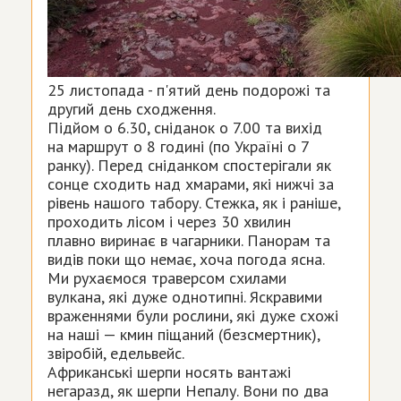
25 листопада - п'ятий день подорожі та
другий день сходження.
Підйом о 6.30, сніданок о 7.00 та вихід
на маршрут о 8 годині (по Україні о 7
ранку). Перед сніданком спостерігали як
сонце сходить над хмарами, які нижчі за
рівень нашого табору. Стежка, як і раніше,
проходить лісом і через 30 хвилин
плавно виринає в чагарники. Панорам та
видів поки що немає, хоча погода ясна.
Ми рухаємося траверсом схилами
вулкана, які дуже однотипні. Яскравими
враженнями були рослини, які дуже схожі
на наші — кмин піщаний (безсмертник),
звіробій, едельвейс.
Африканські шерпи носять вантажі
негаразд, як шерпи Непалу. Вони по два