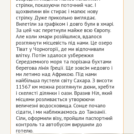
стрілки, показуючи поточний час. І
щохвилини він стирає і малює нову
стрілку. Дуже прикольно виглядає.
Вилетіли за графіком і довго були в хмарі.
За цей час перетнули майже всю Європу.
Але коли хмари розійшлися, вдалося
розглянути місцевість під нами. Це озеро
Тіват у Чорногорії, де ми відпочивали
влітку. Потім здалося узбережжя
Середземного моря та порізана бухтами
берегова лінія Греції. Ще зовсім недовго і
ми летимо над Африкою. Під нами
найбільша пустеля світу Сахара. З висоти
11567 км можна розглянути дюни, хребти
і скелясті ділянки і оази. Вразив Ніл, який
місцями розливається утворюючи
величезні водосховища. Сонце почало
сідати, і ми наближаємось до Танзанії.
Сіли, оформили візу, пройшли паспортний
контроль та автобусом вирушили до
готелю.