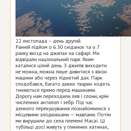
22 листопада – день другий.
Ранній підйом о 6.30 сніданок та о 7
ранку виїзд на джипах на сафарі. Ми
відвідали національний парк. Яким
каталися цілий день. З джипів виходити
не можна, можна лише дивитися з вікон
машини або через піднятий дах. Парк
сподобався, багато диких тварин ходять
тиняються прямо перед машинами.
Дорогу нам переходили лев і слони, крім
численних антилоп і зебр. Під час
денного перекушування познайомилися з
місцевими злодюжками — мавпами. Потім
ми вирушили до села племені Масаї. Ці
тубільці досі живуть у глиняних хатинах,