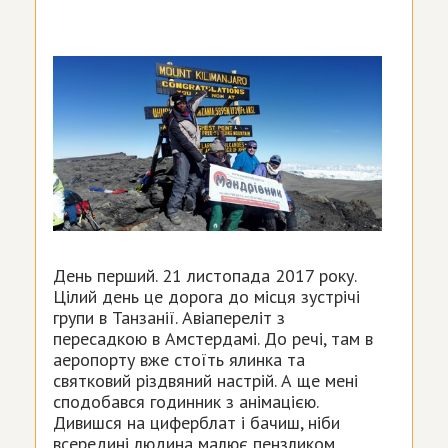
День перший. 21 листопада 2017 року.
Цілий день це дорога до місця зустрічі
групи в Танзанії. Авіапереліт з
пересадкою в Амстердамі. До речі, там в
аеропорту вже стоїть ялинка та
святковий різдвяний настрій. А ще мені
сподобався годинник з анімацією.
Дивишся на циферблат і бачиш, ніби
всередині людина малює пензликом