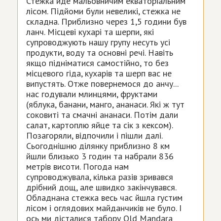
Стежка йде мальовничим екваторіальним
лісом. Підйоми були невеликі, стежка не
складна. Приблизно через 1,5 години був
ланч. Місцеві кухарі та шерпи, які
супроводжують нашу групу несуть усі
продукти, воду та основні речі. Навіть
якщо підніматися самостійно, то без
місцевого гіда, кухарів та шерп вас не
випустять. Отже повернемося до анчу...
нас годували млинцями, фруктами
(яблука, банани, манго, ананаси. Які ж тут
соковиті та смачні ананаси. Потім дали
салат, картоплю яйце та сік з кексом).
Позагоряли, відпочили і пішли далі.
Сьогоднішню ділянку приблизно 8 км
йшли близько 3 годин та набрали 836
метрів висоти. Погода нам
супроводжувала, кілька разів зривався
дрібний дощ, але швидко закінчувався.
Обладнана стежка весь час йшла густим
лісом і оглядових майданчиків не було. І
ось ми дісталися табору Old Mandara