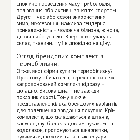
спокійне проведення часу - риболовля,
полювання або активні заняття спортом.
Друге – час або сезон використання –
зима, міжсезоння. Важлива гендерна
приналежність – чоловіча білизна, жіноча,
дитяча або унісекс. Звертаємо увагу на
склад тканини. Ну і відповідно на ціну.
Огляд брендових комплектів
термобілизни.
Отже, якої фірми купити термобілизну?
Простому обивателю, переконається як
запропонований комплект відразу –
складно. Висока ціна – не завжди
показник якості. Тому нижче
представлено кілька брендових варіантів
для полегшення завдання покупцю. Крім
комплектів, що складаються з штанів,
кальсон, футболок з довгим рукавом та
водолазок, пропонуються шкарпетки,
рукавички, шоломи та інші аксесуари.