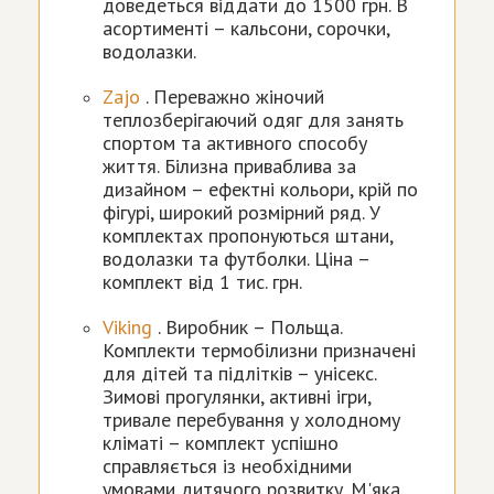
доведеться віддати до 1500 грн. В
асортименті – кальсони, сорочки,
водолазки.
Zajo
. Переважно жіночий
теплозберігаючий одяг для занять
спортом та активного способу
життя. Білизна приваблива за
дизайном – ефектні кольори, крій по
фігурі, широкий розмірний ряд. У
комплектах пропонуються штани,
водолазки та футболки. Ціна –
комплект від 1 тис. грн.
Viking
. Виробник – Польща.
Комплекти термобілизни призначені
для дітей та підлітків – унісекс.
Зимові прогулянки, активні ігри,
тривале перебування у холодному
кліматі – комплект успішно
справляється із необхідними
умовами дитячого розвитку. М'яка,