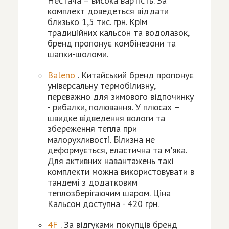
Нестача – висока вартість. За
комплект доведеться віддати
близько 1,5 тис. грн. Крім
традиційних кальсон та водолазок,
бренд пропонує комбінезони та
шапки-шоломи.
Baleno
. Китайський бренд пропонує
універсальну термобілизну,
переважно для зимового відпочинку
- рибалки, полювання. У плюсах –
швидке відведення вологи та
збереження тепла при
малорухливості. Білизна не
деформується, еластична та м'яка.
Для активних навантажень такі
комплекти можна використовувати в
тандемі з додатковим
теплозберігаючим шаром. Ціна
Кальсон доступна - 420 грн.
4F
. За відгуками покупців бренд