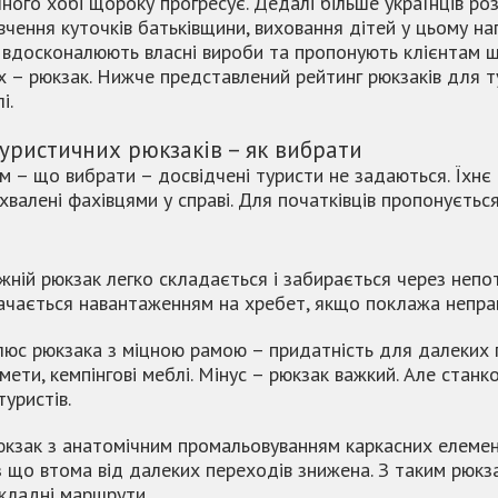
ного хобі щороку прогресує. Дедалі більше українців ро
вчення куточків батьківщини, виховання дітей у цьому на
 вдосконалюють власні вироби та пропонують клієнтам ш
х – рюкзак. Нижче представлений рейтинг рюкзаків для ту
і.
уристичних рюкзаків – як вибрати
м – що вибрати – досвідчені туристи не задаються. Їхнє
схвалені фахівцями у справі. Для початківців пропонуєть
жній рюкзак легко складається і забирається через непотр
ачається навантаженням на хребет, якщо поклажа неправ
люс рюкзака з міцною рамою – придатність для далеких
амети, кемпінгові меблі. Мінус – рюкзак важкий. Але ста
уристів.
юкзак з анатомічним промальовуванням каркасних елемен
з що втома від далеких переходів знижена. З таким рюкза
складні маршрути.