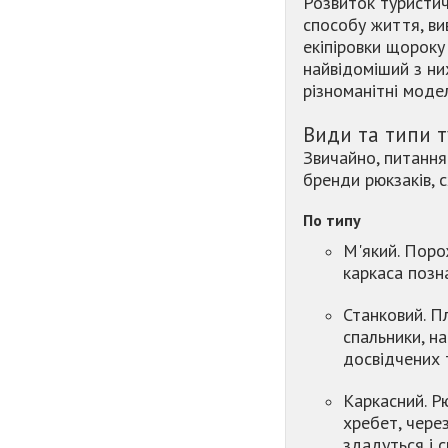
Розвиток туристич
способу життя, ви
екіпіровки щороку
найвідоміший з ни
різноманітні модел
Види та типи т
Звичайно, питання
бренди рюкзаків, 
По типу
М'який. Поро
каркаса позн
Станковий. П
спальники, н
досвідчених т
Каркасний. Р
хребет, чере
здадуться і 