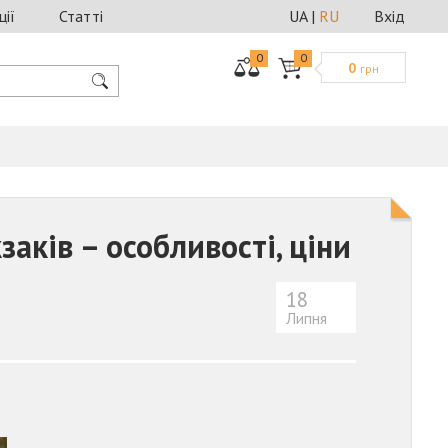
ції
Статті
UA
|
RU
Вхід
0
0
0
грн
аків – особливості, ціни
18
Липня