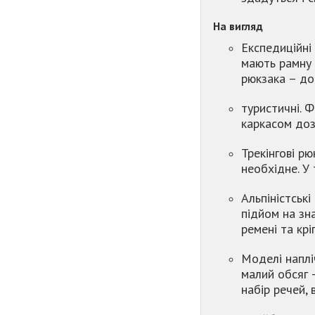
На вигляд
Експедиційні 
мають рамну 
рюкзака – до
туристичні. 
каркасом доз
Трекінгові р
необхідне. У
Альпіністськ
підйом на зна
ремені та кр
Моделі напліч
малий обсяг 
набір речей, 