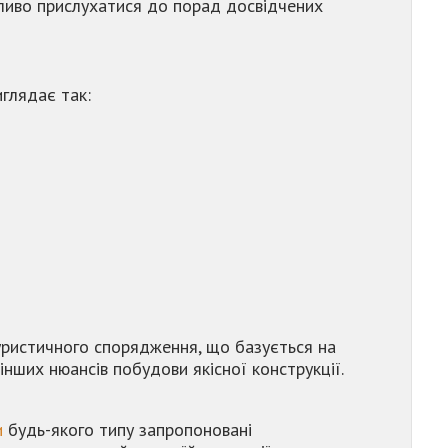
жливо прислухатися до порад досвідчених
иглядає так:
туристичного спорядження, що базується на
нших нюансів побудови якісної конструкції.
и
будь-якого типу запропоновані