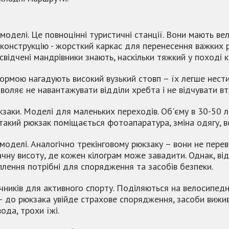
моделі. Це повноцінні туристичні станції. Вони мають вел
конструкцію - жорсткий каркас для перенесення важких р
свідчені мандрівники знають, наскільки тяжкий у поході к
Формою нагадують високий вузький стовп – їх легше нести
воляє не навантажувати відділи хребта і не відчувати вт
юкзаки. Моделі для маленьких переходів. Об'єму в 30-50 л
 такий рюкзак поміщається фотоапаратура, зміна одягу, в
і моделі. Аналогічно трекінговому рюкзаку – вони не пер
чну висоту, де кожен кілограм може завадити. Однак, відм
іплення потрібні для спорядження та засобів безпеки.
ників для активного спорту. Поділяються на велосипедні, 
– до рюкзака увійде страхове спорядження, засоби вижив
вода, трохи їжі.