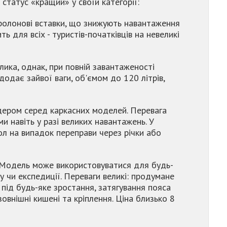
статус «кращий» у своїй категорії:
поролонові вставки, що знижують навантаження
ь для всіх - туристів-початківців на невеликі
лика, однак, при повній завантаженості
одає зайвої ваги, об'ємом до 120 літрів,
ером серед каркасних моделей. Перевага
и навіть у разі великих навантажень. У
ол на випадок переправи через річки або
 Модель може використовуватися для будь-
ому чи експедиції. Переваги великі: продумане
під будь-яке зростання, затягування пояса
зовнішні кишені та кріплення. Ціна близько 8