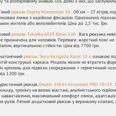
у та розбірливому знавцю. Ось деякі з них, що заслужили 
'який
рюкзак Osprey Momentum 30
. Об'єм – 27 літрів, 
ульовані лямки з надійною фіксацією. Однозначно підходит
ьких жителів або велолюбителів. Ціна до 2,5 тис. Грн.
ковий
рюкзак Tatonka 6029 Bison 120
. Вага рюкзака неве
е призначена для чоловіків. Переваги: жорсткий пояс не д
алом, вертикальною стійкістю. Ціна від 7700 грн.
натомічний
рюкзак Terra Incognita Racer 18 є
ознакою лід
итій конструкції каркаса. Модель ніколи не втратить форм
іч кріплень для підвіски спорядження + герметичний чох
від 1200 грн.
уристичний рюкзак
Deuter 33843 Aircontact PRO 70+15
.
походу, трекінгу на великі відстані, альпіністського підй
 навантаження, максимальний комфорт лямок, адаптація 
я рухів. Легкий додатковий рюкзак у верхньому клапані, 