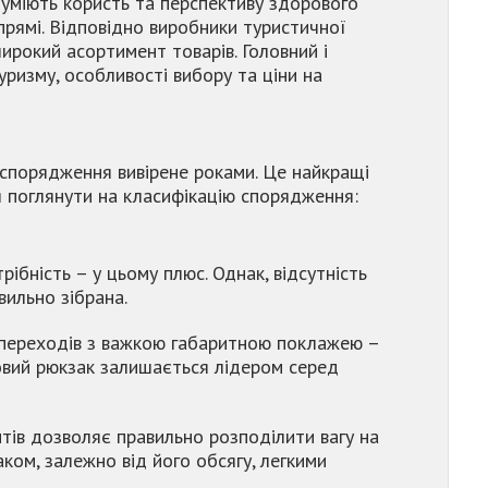
зуміють користь та перспективу здорового
прямі. Відповідно виробники туристичної
ирокий асортимент товарів. Головний і
ризму, особливості вибору та ціни на
 спорядження вивірене роками. Це найкращі
ся поглянути на класифікацію спорядження:
ібність – у цьому плюс. Однак, відсутність
ильно зібрана.
 переходів з важкою габаритною поклажею –
нковий рюкзак залишається лідером серед
тів дозволяє правильно розподілити вагу на
ком, залежно від його обсягу, легкими