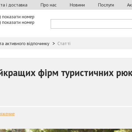
та і доставка
Про нас
Новини
Послуги
Ак
) показати номер
) показати номер
та активного відпочинку
Статті
йкращих фірм туристичних рюкз
ряжение