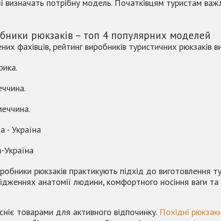
лі визначать потрібну модель. Початківцям туристам ва
бники рюкзаків – топ 4 популярних моделей
них фахівців, рейтинг виробників туристичних рюкзаків в
рика.
еччина.
меччина.
ta - Україна
m-Україна
иробники рюкзаків практикують підхід до виготовлення 
ідженнях анатомії людини, комфортного носіння ваги та і
сніє товарами для активного відпочинку.
Похідні рюкзак