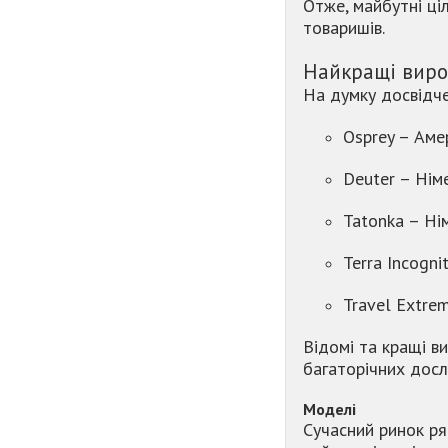
Отже, майбутні ці
товаришів.
Найкращі виро
На думку досвідче
Osprey – Аме
Deuter – Нім
Tatonka – Ні
Terra Incogni
Travel Extre
Відомі та кращі в
багаторічних досл
Моделі
Сучасний ринок ря