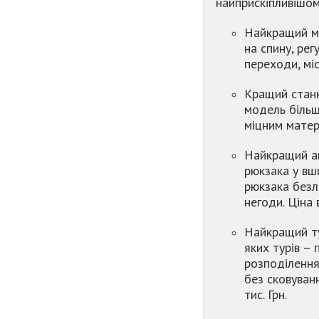
найприскіпливішом
Найкращий м
на спину, рег
переходи, міс
Кращий стан
модель більш
міцним матері
Найкращий а
рюкзака у вш
рюкзака безл
негоди. Ціна 
Найкращий т
яких турів – 
розподілення
без сковуванн
тис. Грн.