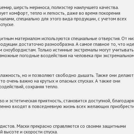
емир, шерсть мериноса, полиэстер наилучшего качества.
ует комфорт, тепло и легкость, даже во время покорения
алами, специально для этого вида продукции, с учетом всех
спуске.
щитным материалом используются специальные отверстия. От ни
одукции достаточно разнообразна. А самое главное то, что ид
 сноубордистам. Только истинные экстремалы могут учитывать
озможные погодные воздействия на человека при экстремально
влажность, но и позволяют свободно дышать. Также они делают
о очень важно на крутых и опасных спусках. А также они
здействий, сохраняя тепло.
о и эстетическая приятность, становится доступной, благодаря
тепенно входят в повседневную жизнь всех желающих приобрест
рдистов. Маски прекрасно справляются со своими защитными
й высоте и скорости спуска.