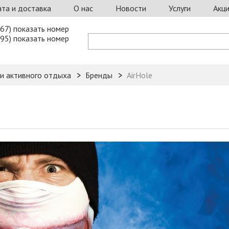
та и доставка
О нас
Новости
Услуги
Акц
67) показать номер
95) показать номер
 и активного отдыха
Бренды
AirHole