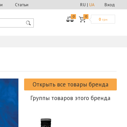
ии
Статьи
RU
|
UA
Вход
0
0
0
грн
Открыть все товары бренда
Группы товаров этого бренда