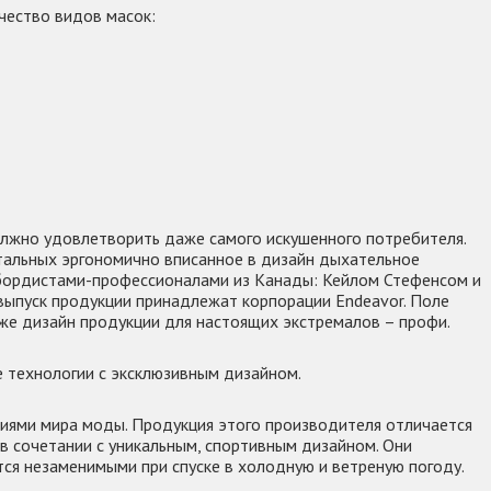
ичество видов масок:
лжно удовлетворить даже самого искушенного потребителя.
тальных эргономично вписанное в дизайн дыхательное
оубордистами-профессионалами из Канады: Кейлом Стефенсом и
 выпуск продукции принадлежат корпорации Endeavor. Поле
кже дизайн продукции для настоящих экстремалов – профи.
е технологии с эксклюзивным дизайном.
нциями мира моды. Продукция этого производителя отличается
в сочетании с уникальным, спортивным дизайном. Они
тся незаменимыми при спуске в холодную и ветреную погоду.