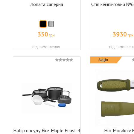
Лопата саперна
Стіл кемпінговий №6 
350
3930
грн
грн
під замовлення
під замовлен
Акція
Набір посуду Fire-Maple Feast 4
Ніж Morakniv E