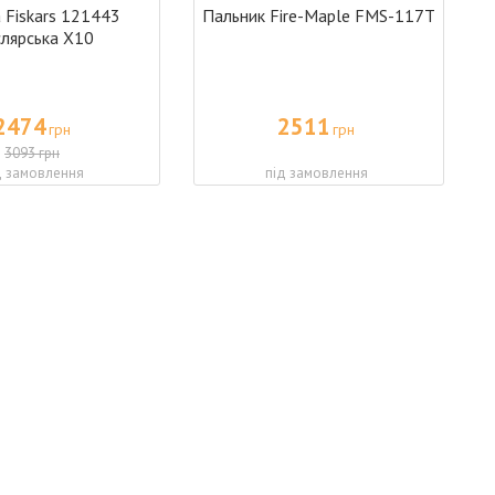
 Fiskars 121443
Пальник Fire-Maple FMS-117T
слярська X10
2474
2511
грн
грн
3093 грн
д замовлення
під замовлення