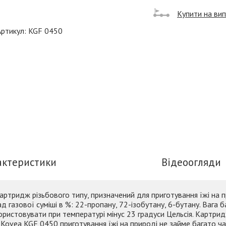
Купити на ви
Артикул: KGF 0450
актеристики
Відеоогляди
артридж різьбового типу, призначений для приготування їжі на 
 газової суміші в %: 22-пропану, 72-ізобутану, 6-бутану. Вага 
икористовувати при температурі мінус 23 градуси Цельсія. Картр
 Kovea KGF 0450 приготування їжі на природі не займе багато ча