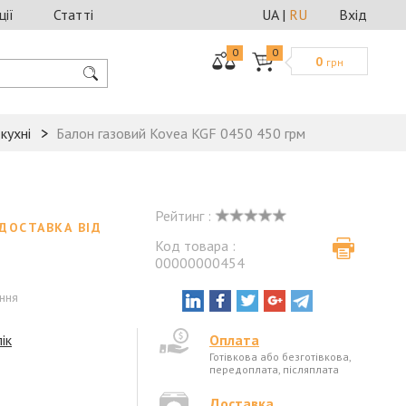
ції
Статті
UA
|
RU
Вхід
0
0
0
грн
кухні
Балон газовий Kovea KGF 0450 450 грм
Рейтинг :
ДОСТАВКА ВІД
Код товара :
00000000454
ення
ік
Оплата
Готівкова або безготівкова,
передоплата, післяплата
Доставка