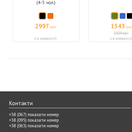
(4-5 чол.)
2997
1543
грн
грн
1929 грн
є в наявності
є в наявност
Контакти
+38 (067) показати номер
+38 (095) показати номер
+38 (063) показати номер