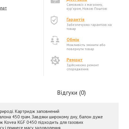
Самовивіз з магазину,
плат
кур'єром, Новою Поштою
Гарантія
Забезпечуємо гарантією на
товар
Обмін
Можливість змінити або
повернути товар
Ремонт
Здійснюємо ремонт
спорядження
Відгуки (0)
природі. Картридж заповнений
балона 450 грам. Завдяки широкому дну, балон дуже
идж Kovea KGF 0450 підходить для газових
су і принесе масу задоволення.