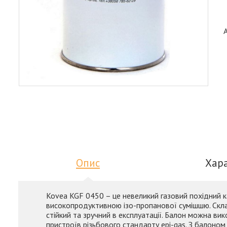
Опис
Хар
Kovea KGF 0450 – це невеликий газовий похідний к
високопродуктивною ізо-пропанової сумішшю. Склад
стійкий та зручний в експлуатації. Балон можна в
пристроїв різьбового стандарту epi-gas. З балоном