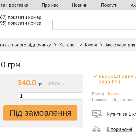
та і доставка
Про нас
Новини
Послуги
Ак
67) показати номер
95) показати номер
та активного відпочинку
Каталог
Кухня
Аксесуари для 
50 грм
БЕЗКОШТОВНА 
340.0
2000 ГРН
грн
425.0 грн
Бренд :
Kovea
Наявність : Під замовл
Під замовлення
Купити за 1 кл
В порівнянні