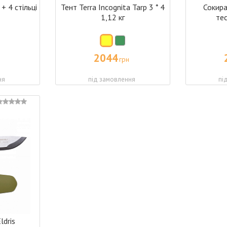
+ 4 стільці
Тент Terra Incognita Tarp 3 * 4
Сокира
1,12 кг
те
2044
грн
ня
під замовлення
пі
ldris