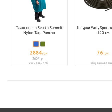
Плащ пончо Sea to Summit
Шнурки Woly Sport к
Nylon Tarp Poncho
120 см
2884
76
грн
грн
3607 грн
є в наявності
під замовлен