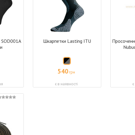
s SOD001A
Шкарпетки Lasting ITU
Просоченн
ри
Nubuc
540
грн
ня
є в наявності
є