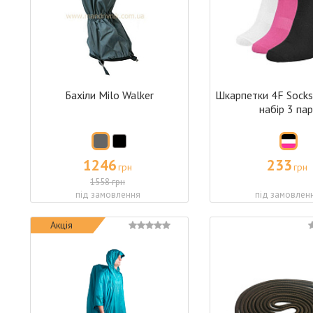
Бахіли Milo Walker
Шкарпетки 4F Sock
набір 3 па
1246
233
грн
грн
1558 грн
під замовлення
під замовлен
Акція