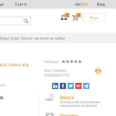
ції
Статті
UA
|
RU
Вхід
0
0
0
грн
Берці Vogel Високі тактичні на змійці
Рейтинг :
ДОСТАВКА ВІД
Код товара :
00000004745
ення
ік
Оплата
Готівкова або безготівкова,
передоплата, післяплата
Доставка