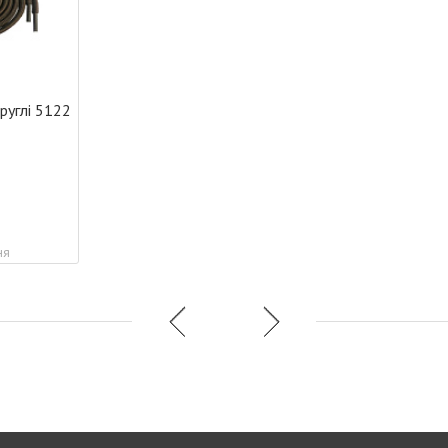
руглі 5122
ня