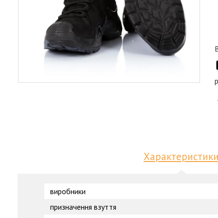
р
Характеристик
виробники
призначення взуття