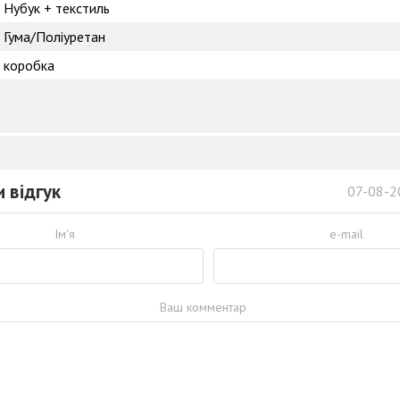
Нубук + текстиль
Гума/Поліуретан
коробка
 відгук
07-08-2
Ім'я
e-mail
Ваш комментар