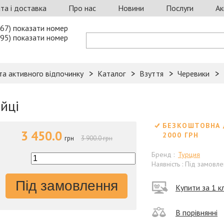
та і доставка
Про нас
Новини
Послуги
Ак
67) показати номер
95) показати номер
та активного відпочинку
Каталог
Взуття
Черевики
ійці
БЕЗКОШТОВНА 
3 450.0
2000 ГРН
грн
3 900.0 грн
Бренд :
Турция
Наявність : Під замовл
Під замовлення
Купити за 1 кл
В порівнянні