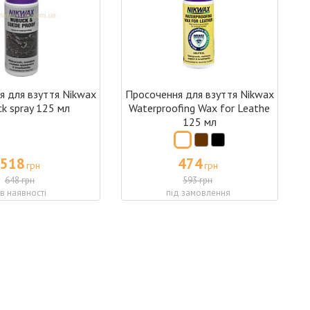
я для взуття Nikwax
Просочення для взуття Nikwax
k spray 125 мл
Waterproofing Wax for Leathe
125 мл
518
474
грн
грн
648 грн
593 грн
 в наявності
під замовлення