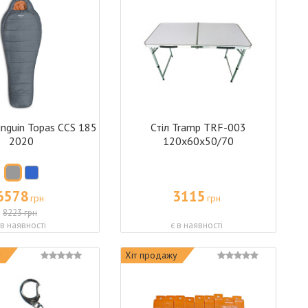
inguin Topas CCS 185
Стіл Tramp TRF-003
2020
120х60х50/70
6578
3115
грн
грн
8223 грн
 в наявності
є в наявності
у
Хіт продажу