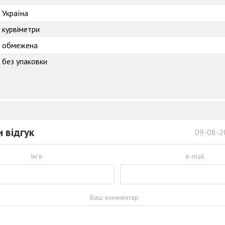
Україна
курвіметри
обмежена
без упаковки
 відгук
09-08-2
Ім'я
e-mail
Ваш комментар