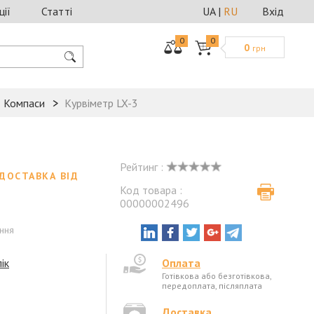
ції
Статті
UA
|
RU
Вхід
0
0
0
грн
Компаси
Курвіметр LX-3
Рейтинг :
ДОСТАВКА ВІД
Код товара :
00000002496
ення
ік
Оплата
Готівкова або безготівкова,
передоплата, післяплата
Доставка