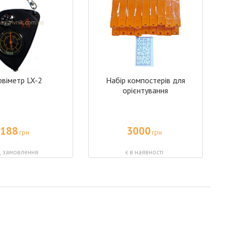
рвіметр LX-2
Набір компостерів для
орієнтування
188
3000
грн
грн
д замовлення
є в наявності