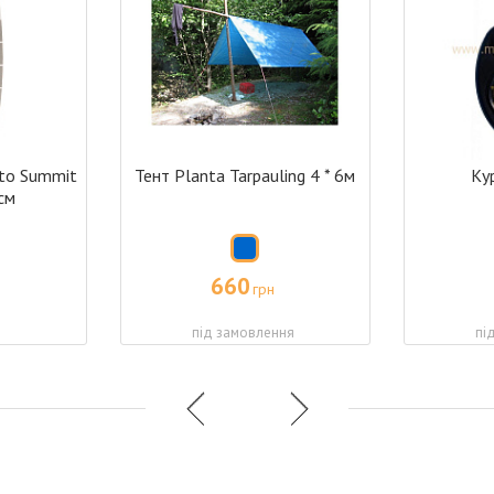
 to Summit
Тент Planta Tarpauling 4 * 6м
Ку
см
660
грн
і
під замовлення
пі