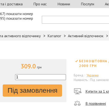
та і доставка
Про нас
Новини
Послуги
Ак
67) показати номер
95) показати номер
та активного відпочинку
Каталог
Активний відпочинок
БЕЗКОШТОВНА 
309.0
2000 ГРН
грн
Бренд :
Украина
Наявність : Під замовл
Під замовлення
Купити за 1 кл
В порівнянні