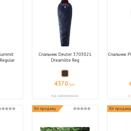
 Summit
Спальник Deuter 3703021
Спальник P
 Regular
Dreamlite Reg
4370
грн
і
під замовлення
є
Хіт продажу
Хіт продаж