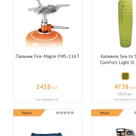
Пальник Fire-Maple FMS-116T
Килимок Sea to
Comfort Light SI
1418
4738
грн
грн
5923 грн
є в наявності
є в наявност
Акція
Акція