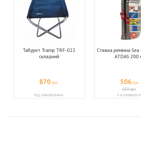
Табурет Tramp TRF-022
Стяжка ремінна Sea
складний
ATDAS 200 
870
506
грн
грн
633 грн
під замовлення
є в наявност