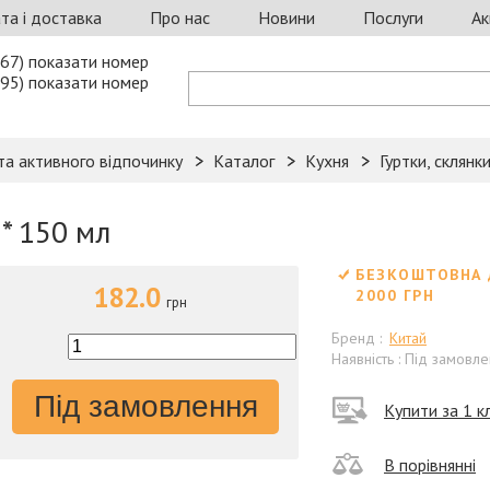
та і доставка
Про нас
Новини
Послуги
Ак
67) показати номер
95) показати номер
та активного відпочинку
Каталог
Кухня
Гуртки, склянк
 * 150 мл
БЕЗКОШТОВНА 
182.0
2000 ГРН
грн
Бренд :
Китай
Наявність : Під замовл
Під замовлення
Купити за 1 кл
В порівнянні