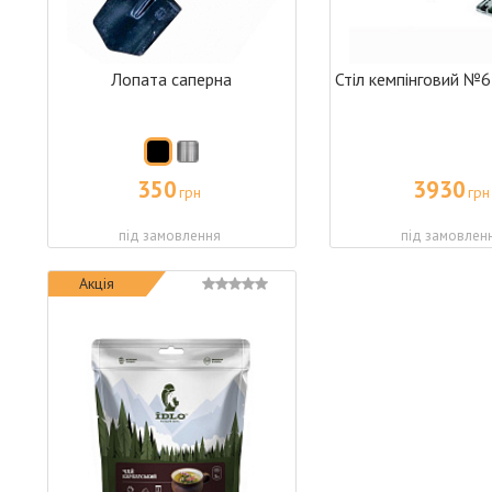
Лопата саперна
Стіл кемпінговий №6 
350
3930
грн
грн
під замовлення
під замовлен
Акція