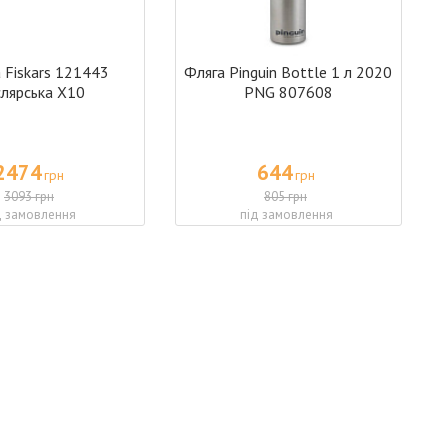
 Fiskars 121443
Фляга Pinguin Bottle 1 л 2020
слярська X10
PNG 807608
2474
644
грн
грн
3093 грн
805 грн
д замовлення
під замовлення