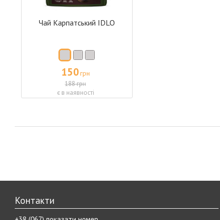
Чай Карпатський IDLO
150
грн
188 грн
є в наявності
Контакти
+38 (067) показати номер