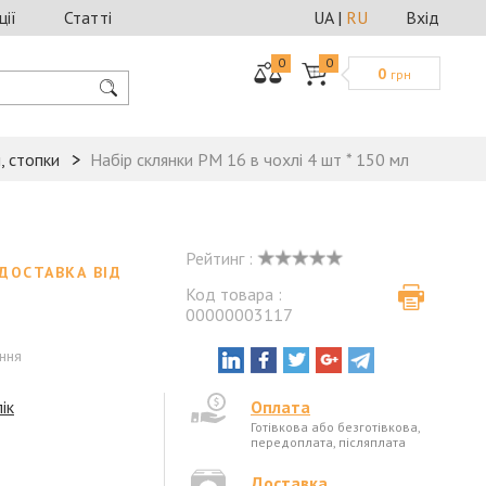
ції
Статті
UA
|
RU
Вхід
0
0
0
грн
и, стопки
Набір склянки РМ 16 в чохлі 4 шт * 150 мл
Рейтинг :
ДОСТАВКА ВІД
Код товара :
00000003117
ення
ік
Оплата
Готівкова або безготівкова,
передоплата, післяплата
Доставка