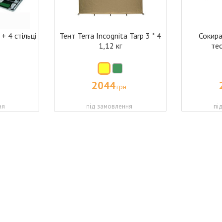
+ 4 стільці
Тент Terra Incognita Tarp 3 * 4
Сокира
1,12 кг
те
2044
грн
ня
під замовлення
пі