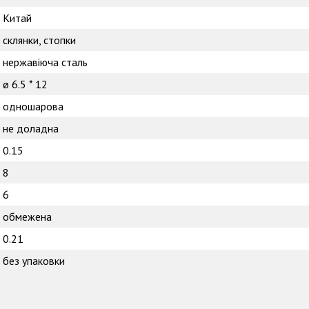
Китай
склянки, стопки
нержавіюча сталь
ø 6.5 * 12
одношарова
не доладна
0.15
8
6
обмежена
0.21
без упаковки