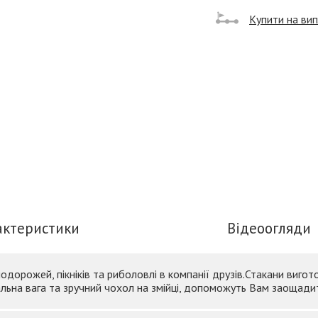
Купити на ви
актеристики
Відеоогляди
одорожей, пікніків та риболовлі в компанії друзів.Стакани вигото
альна вага та зручний чохол на змійці, допоможуть Вам заощадит