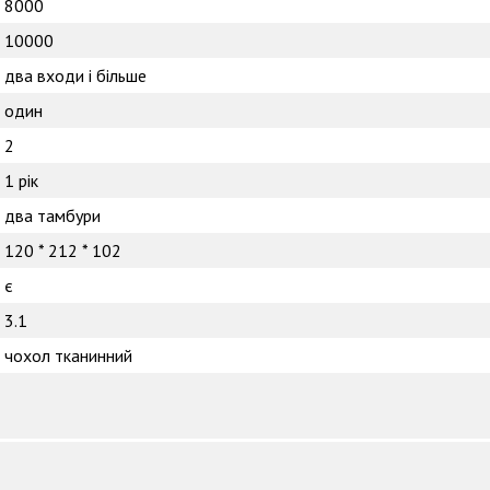
8000
10000
два входи і більше
один
2
1 рік
два тамбури
120 * 212 * 102
є
3.1
чохол тканинний