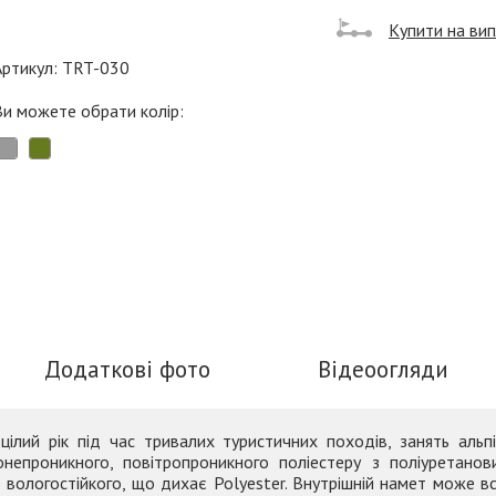
Купити на ви
Артикул: TRT-030
Ви можете обрати колір:
Додаткові фото
Відеоогляди
ілий рік під час тривалих туристичних походів, занять аль
епроникного, повітропроникного поліестеру з поліуретанов
 вологостійкого, що дихає Polyester. Внутрішній намет може в