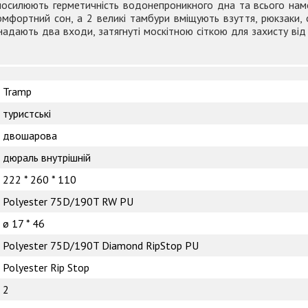
осилюють герметичність водонепроникного дна та всього наме
омфортний сон, а 2 великі тамбури вміщують взуття, рюкзаки, 
адають два входи, затягнуті москітною сіткою для захисту від 
Tramp
туристські
двошарова
дюраль внутрішній
222 * 260 * 110
Polyester 75D/190T RW PU
ø 17 * 46
Polyester 75D/190T Diamond RipStop PU
Polyester Rip Stop
2