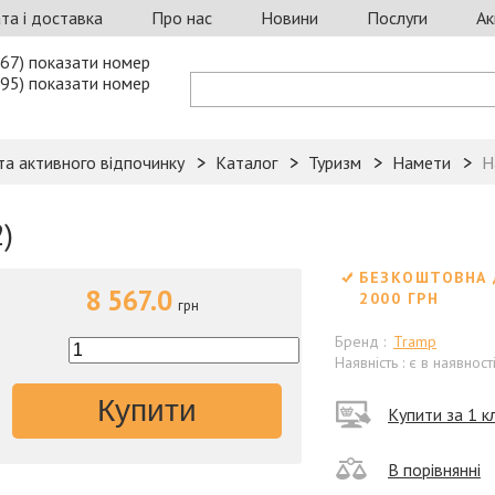
та і доставка
Про нас
Новини
Послуги
Ак
67) показати номер
95) показати номер
та активного відпочинку
Каталог
Туризм
Намети
Н
)
БЕЗКОШТОВНА 
8 567.0
2000 ГРН
грн
Бренд :
Tramp
Наявність : є в наявност
Купити
Купити за 1 кл
В порівнянні