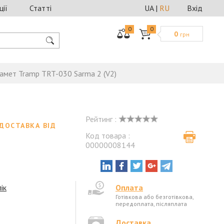
ції
Статті
UA
|
RU
Вхід
0
0
0
грн
амет Tramp TRT-030 Sarma 2 (V2)
Рейтинг :
ДОСТАВКА ВІД
Код товара :
00000008144
і
ік
Оплата
Готівкова або безготівкова,
передоплата, післяплата
Доставка