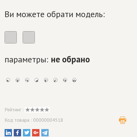
Ви можете обрати модель:
параметры:
не обрано
1
3
2
4
5
6
7
8
Рейтинг :
Код товара : 00000004518