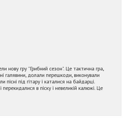
ли нову гру "Грибний сезон". Це тактична гра,
бні галявини, долали перешкоди, виконували
ли пісні під гітару і каталися на байдарці.
і перекидалися в піску і невеликій калюжі. Це