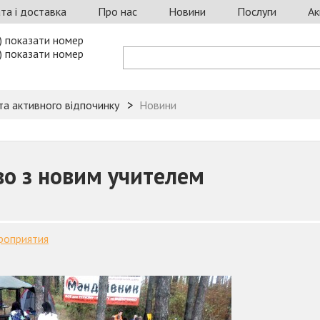
та і доставка
Про нас
Новини
Послуги
Ак
) показати номер
) показати номер
та активного відпочинку
Новини
о з новим учителем
роприятия