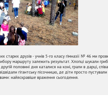
х старих друзів - учнів 5-го класу гімназії № 46 ми прове
 вибору маршруту залежить результат. Хлопці шукали гри
другій половині дня каталися на коні, грали в дарці, співа
ідвідали гігантську пісочницю, де діти просто пустували 
овами: найяскравіше враження сьогодення.