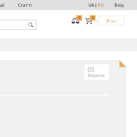
ції
Статті
UA
|
RU
Вхід
0
0
0
грн
03
Вересня