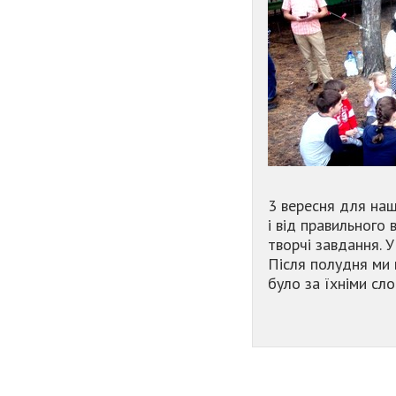
3 вересня для наши
і від правильного
творчі завдання. У 
Після полудня ми в
було за їхніми сл