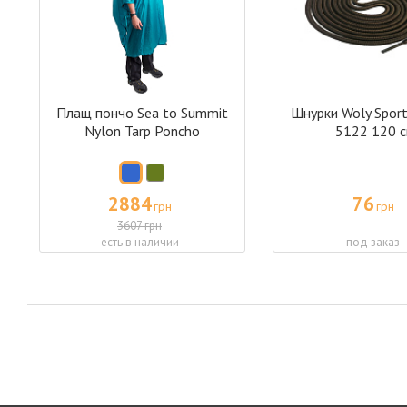
Плащ пончо Sea to Summit
Шнурки Woly Sport
Nylon Tarp Poncho
5122 120 
2884
76
грн
грн
3607 грн
есть в наличии
под заказ