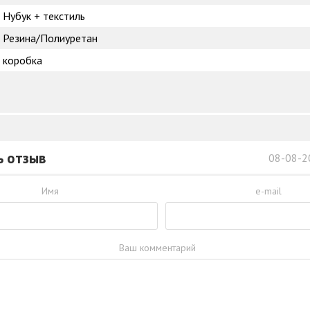
Нубук + текстиль
Резина/Полиуретан
коробка
ь отзыв
08-08-2
Имя
e-mail
Ваш комментарий