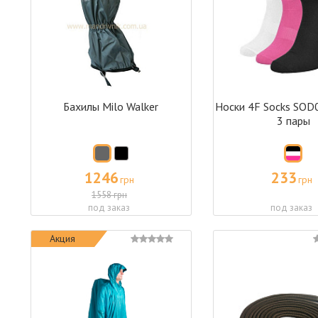
Бахилы Milo Walker
Носки 4F Socks SOD
3 пары
1246
233
грн
грн
1558 грн
под заказ
под заказ
Акция