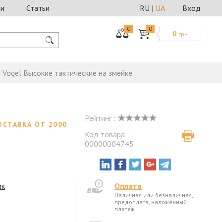
ии
Статьи
RU
|
UA
Вход
0
0
0
грн
 Vogel Высокие тактические на змейке
Рейтинг :
ОСТАВКА ОТ 2000
Код товара :
00000004745
ик
Оплата
Наличная или безналичная,
предоплата, наложенный
платеж