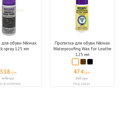
 для обуви Nikwax
Пропитка для обуви Nikwax
k spray 125 мл
Waterproofing Wax for Leathe
125 мл
518
474
грн
грн
648 грн
593 грн
ть в наличии
под заказ