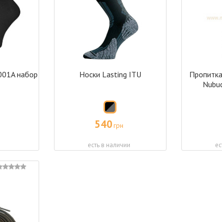
001A набор
Носки Lasting ITU
Пропитка
Nubuc
540
грн
есть в наличии
ес