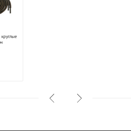
 круглые
см