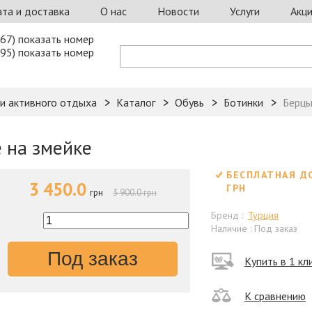
та и доставка
О нас
Новости
Услуги
Акц
67) показать номер
95) показать номер
 и активного отдыха
Каталог
Обувь
Ботинки
Берцы
 на змейке
БЕСПЛАТНАЯ Д
3 450.0
ГРН
грн
3 900.0 грн
Бренд :
Турция
Наличие : Под заказ
Под заказ
Купить в 1 кл
К сравнению