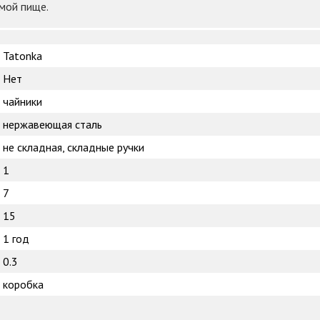
мой пище.
Tatonka
Нет
чайники
нержавеющая сталь
не складная, складные ручки
1
7
15
1 год
0.3
коробка