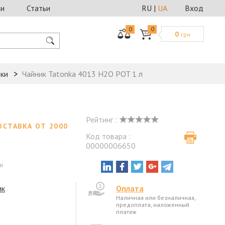
ии
Статьи
RU
|
UA
Вход
0
0
0
грн
дки
Чайник Tatonka 4013 H2O POT 1 л
Рейтинг :
ОСТАВКА ОТ 2000
Код товара :
00000006650
и
ик
Оплата
Наличная или безналичная,
предоплата, наложенный
платеж