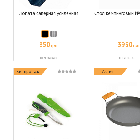
Лопата саперная усиленная
Стол кемпинговый №6
350
3930
грн
грн
под заказ
под заказ
Хит продаж
Акция