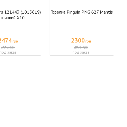
ars 121443 (1015619)
Горелка Pinguin PNG 627 Mantis
тницкий X10
2474
2300
грн
грн
3093 грн
2875 грн
под заказ
под заказ