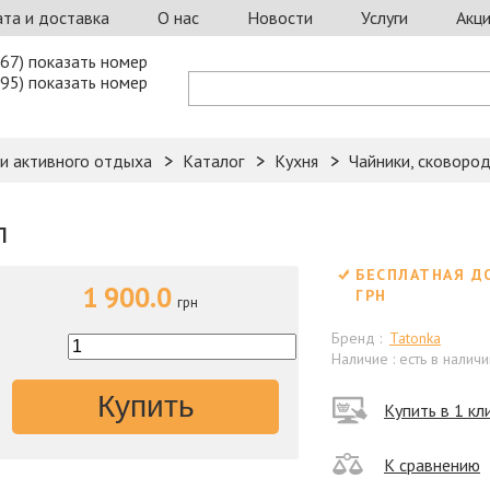
та и доставка
О нас
Новости
Услуги
Акц
67) показать номер
95) показать номер
 и активного отдыха
Каталог
Кухня
Чайники, сковоро
л
БЕСПЛАТНАЯ Д
1 900.0
ГРН
грн
Бренд :
Tatonka
Наличие : есть в наличи
Купить
Купить в 1 кл
К сравнению