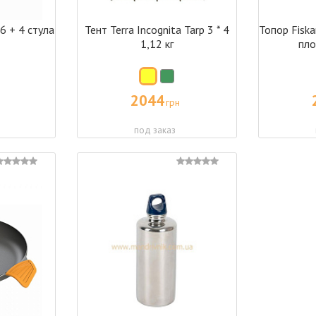
 + 4 стула
Тент Terra Incognita Tarp 3 * 4
Топор Fisk
1,12 кг
пло
2044
грн
под заказ