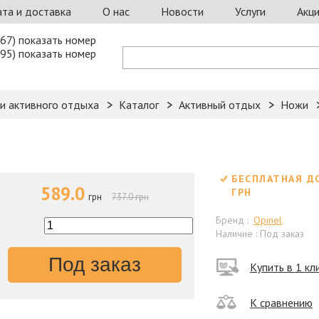
та и доставка
О нас
Новости
Услуги
Акц
67) показать номер
95) показать номер
 и активного отдыха
Каталог
Активный отдых
Ножи
БЕСПЛАТНАЯ Д
589.0
ГРН
грн
737.0 грн
Бренд :
Opinel
Наличие : Под заказ
Под заказ
Купить в 1 кл
К сравнению