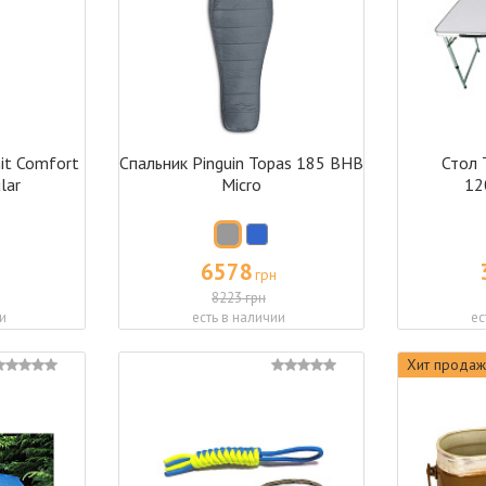
it Comfort
Спальник Pinguin Topas 185 BHB
Стол 
lar
Micro
12
6578
грн
8223 грн
и
есть в наличии
ес
Хит продаж