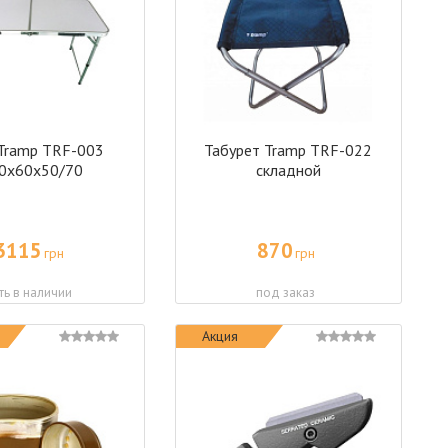
Tramp TRF-003
Табурет Tramp TRF-022
0х60х50/70
складной
3115
870
грн
грн
ть в наличии
под заказ
Акция