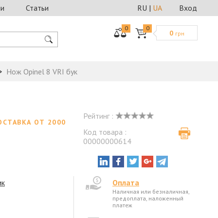
ии
Статьи
RU
|
UA
Вход
0
0
0
грн
Нож Opinel 8 VRI бук
Рейтинг :
ОСТАВКА ОТ 2000
Код товара :
00000000614
ик
Оплата
Наличная или безналичная,
предоплата, наложенный
платеж