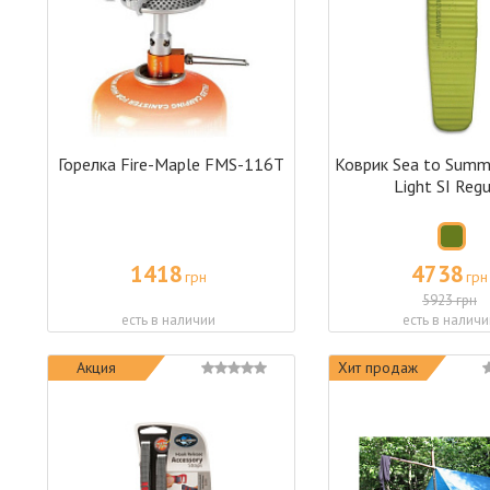
Горелка Fire-Maple FMS-116T
Коврик Sea to Summ
Light SI Regu
1418
4738
грн
грн
5923 грн
есть в наличии
есть в наличи
Акция
Хит продаж