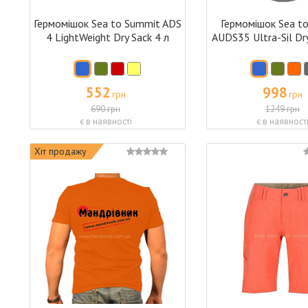
Гермомішок Sea to Summit ADS
Гермомішок Sea t
4 LightWeight Dry Sack 4 л
AUDS35 Ultra-Sil Dr
552
998
грн
грн
690 грн
1249 грн
є в наявності
є в наявност
Хіт продажу