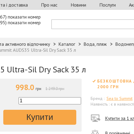
та і доставка
Про нас
Новини
Послуги
Ак
67) показати номер
95) показати номер
та активного відпочинку
Каталог
Вода, пляж
Водонеп
ummit AUDS35 Ultra-Sil Dry Sack 35 л
Ultra-Sil Dry Sack 35 л
БЕЗКОШТОВНА 
998.0
2000 ГРН
грн
1 249.0 грн
Бренд :
Sea to Summit
Наявність : є в наявност
Купити
Купити за 1 кл
В порівнянні