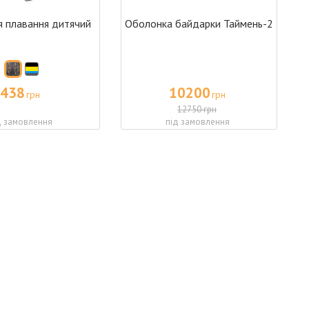
я плавання дитячий
Оболонка байдарки Таймень-2
438
10200
грн
грн
12750 грн
д замовлення
під замовлення