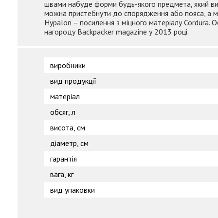
швами набуде форми будь-якого предмета, який ви 
можна пристебнути до спорядження або пояса, а мо
Hypalon – посилення з міцного матеріалу Cordura. 
нагороду Backpacker magazine у 2013 році.
виробники
вид продукції
матеріал
обсяг, л
висота, см
діаметр, см
гарантія
вага, кг
вид упаковки