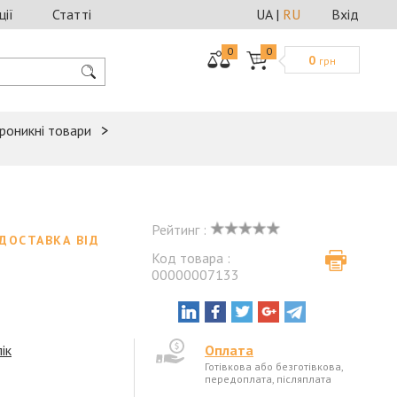
ції
Статті
UA
|
RU
Вхід
0
0
0
грн
роникні товари
Рейтинг :
ДОСТАВКА ВІД
Код товара :
00000007133
і
ік
Оплата
Готівкова або безготівкова,
передоплата, післяплата