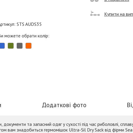
Купити на ви
Артикул: STS AUDS35
Ви можете обрати колір:
и
Додаткові фото
В
документи та запасний одяг у сухості під час риболовлі, сплаву 
гом вам знадобиться гермомішок Ultra-Sil Dry Sack від фірми Se