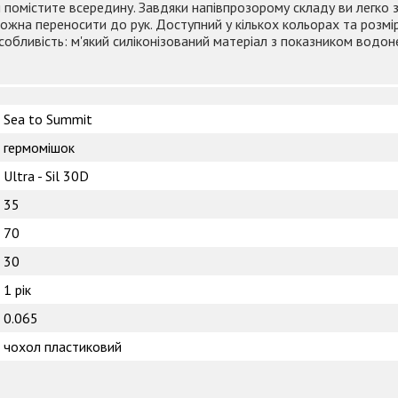
помістите всередину. Завдяки напівпрозорому складу ви легко з
жна переносити до рук. Доступний у кількох кольорах та розмір
Особливість: м'який силіконізований матеріал з показником водо
Sea to Summit
гермомішок
Ultra - Sil 30D
35
70
30
1 рік
0.065
чохол пластиковий