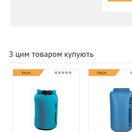
З цим товаром купують
Акція
Акція