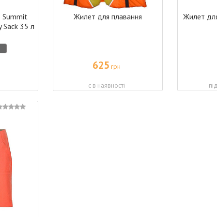
o Summit
Жилет для плавання
Жилет дл
y Sack 35 л
625
грн
і
є в наявності
пі