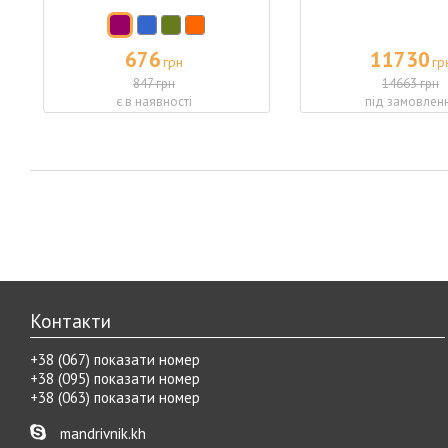
676
11730
грн
гр
847 грн
14663 грн
є в наявності
під замовлен
Контакти
+38 (067) показати номер
+38 (095) показати номер
+38 (063) показати номер
mandrivnik.kh