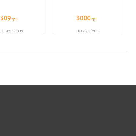
309
3000
грн
грн
д замовлення
є в наявності