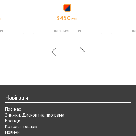
3450
н
грн
ня
під замовлення
пі
Навігація
Про нас
Знижки, Дисконтна програма
Бренди
Каталог товарів
Новини