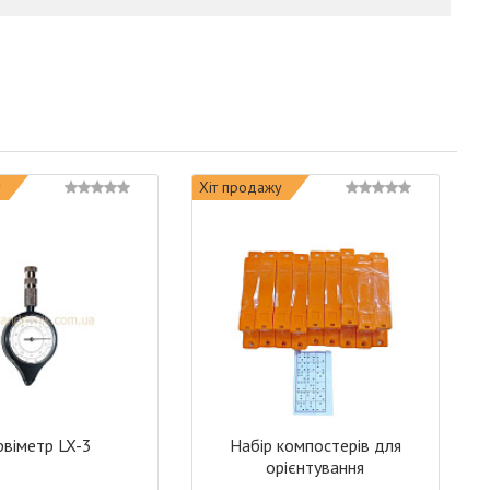
у
Хіт продажу
рвіметр LX-3
Набір компостерів для
орієнтування