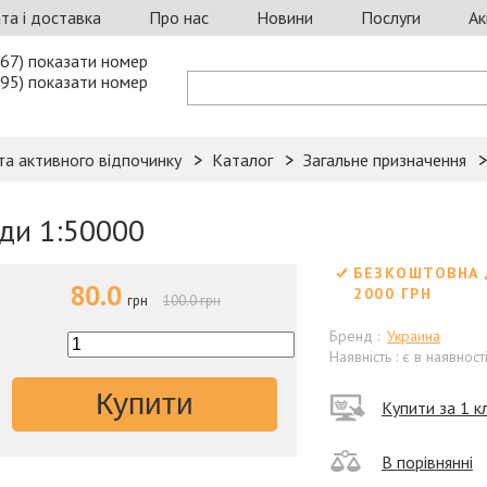
та і доставка
Про нас
Новини
Послуги
Ак
67) показати номер
95) показати номер
та активного відпочинку
Каталог
Загальне призначення
иди 1:50000
БЕЗКОШТОВНА 
80.0
2000 ГРН
грн
100.0 грн
Бренд :
Украина
Наявність : є в наявност
Купити
Купити за 1 кл
В порівнянні