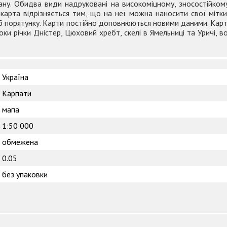
ану. Обидва види надруковані на високоміцному, зносостійкому
карта відрізняється тим, що на неї можна наносити свої мітк
жб порятунку. Карти постійно доповнюються новими даними. Карт
токи річки Дністер, Цюховий хребт, скелі в Ямельниці та Уричі,
Україна
Карпати
мапа
1:50 000
обмежена
0.05
без упаковки