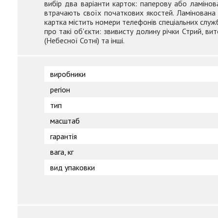
вибір два варіанти карток: паперову або ламінов
втрачають своїх початкових якостей. Ламінована 
картка містить номери телефонів спеціальних слу
про такі об'єкти: звивисту долину річки Стрий, ви
(Небесної Сотні) та інші.
виробники
регіон
тип
масштаб
гарантія
вага, кг
вид упаковки