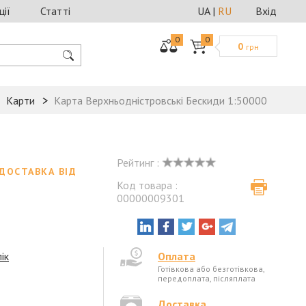
ції
Статті
UA
|
RU
Вхід
0
0
0
грн
Карти
Карта Верхньодністровські Бескиди 1:50000
Рейтинг :
ДОСТАВКА ВІД
Код товара :
00000009301
і
ік
Оплата
Готівкова або безготівкова,
передоплата, післяплата
Доставка