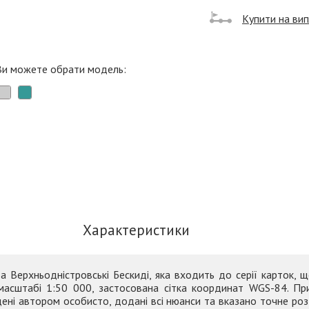
Купити на ви
Ви можете обрати модель:
Характеристики
Верхньодністровські Бескиді, яка входить до серії карток, щ
масштабі 1:50 000, застосована сітка координат WGS-84. При
дені автором особисто, додані всі нюанси та вказано точне р