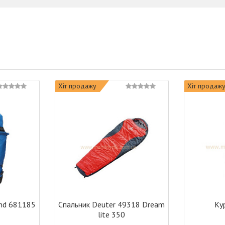
Хіт продажу
Хіт продаж
ond 681185
Спальник Deuter 49318 Dream
Ку
5
lite 350