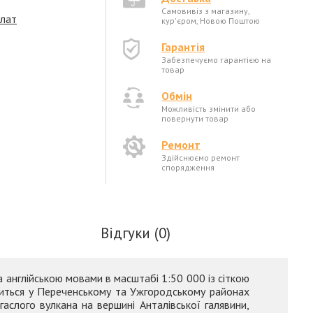
Самовивіз з магазину,
плат
кур'єром, Новою Поштою
Гарантія
Забезпечуємо гарантією на
товар
Обмін
Можливість змінити або
повернути товар
Ремонт
Здійснюємо ремонт
спорядження
Відгуки (0)
 англійською мовами в масштабі 1:50 000 із сіткою
диться у Переченському та Ужгородському районах
аслого вулкана на вершині Анталівської галявини,