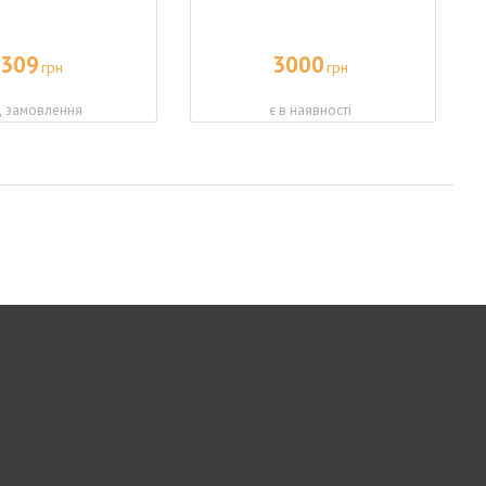
309
3000
грн
грн
д замовлення
є в наявності