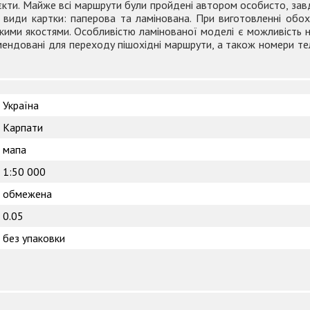
б'єкти. Майже всі маршрути були пройдені автором особисто, зав
иди картки: паперова та ламінована. При виготовленні обох 
кими якостями. Особливістю ламінованої моделі є можливість н
мендовані для переходу пішохідні маршрути, а також номери теле
Україна
Карпати
мапа
1:50 000
обмежена
0.05
без упаковки