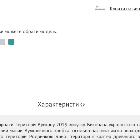
Купити на ви
Ви можете обрати модель:
Характеристики
рпати. Територія Вулкану 2019 випуску. Виконана українською та
ний масив Вулканічного хребта, основна частина якого знахо
го територій. Родзинкою даної території є кратер древнього зг