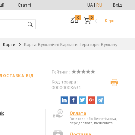
ції
Статті
UA
|
RU
Вхід
0
0
0
грн
Карти
Карта Вулканічні Карпати. Територія Вулкану
Рейтинг :
ДОСТАВКА ВІД
Код товара :
00000008631
і
ік
Оплата
Готівкова або безготівкова,
передоплата, післяплата
Доставка