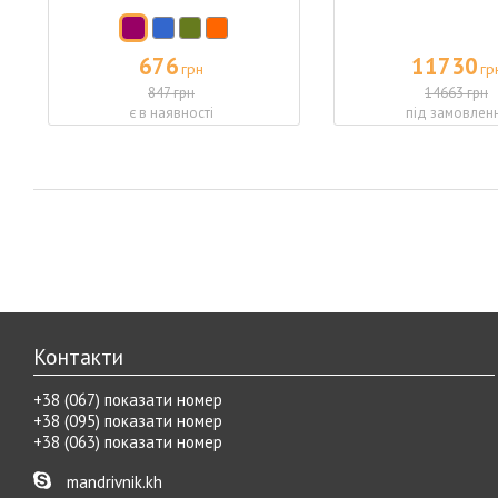
676
11730
грн
гр
847 грн
14663 грн
є в наявності
під замовлен
Контакти
+38 (067) показати номер
+38 (095) показати номер
+38 (063) показати номер
mandrivnik.kh