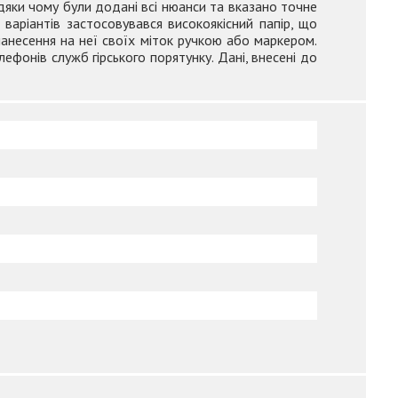
дяки чому були додані всі нюанси та вказано точне
варіантів застосовувався високоякісний папір, що
анесення на неї своїх міток ручкою або маркером.
фонів служб гірського порятунку. Дані, внесені до