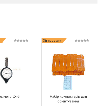
у
Хіт продажу
рвіметр LX-3
Набір компостерів для
орієнтування