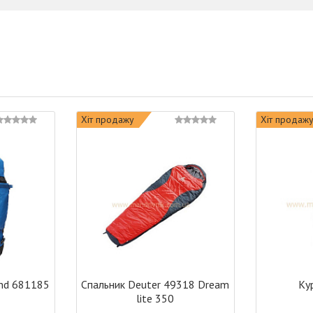
Хіт продажу
Хіт продаж
ond 681185
Спальник Deuter 49318 Dream
Ку
5
lite 350