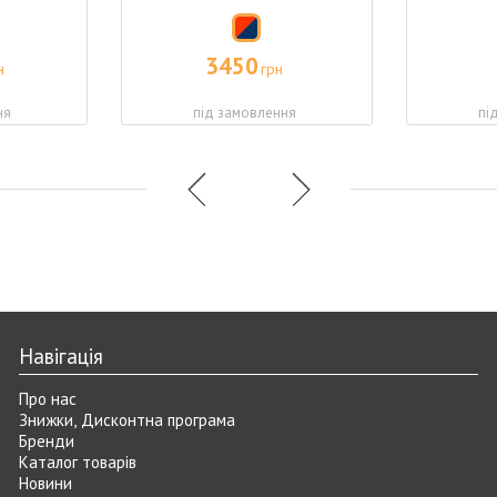
3450
н
грн
ня
під замовлення
пі
Навігація
Про нас
Знижки, Дисконтна програма
Бренди
Каталог товарів
Новини