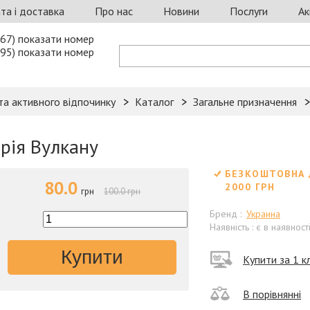
та і доставка
Про нас
Новини
Послуги
Ак
67) показати номер
95) показати номер
та активного відпочинку
Каталог
Загальне призначення
орія Вулкану
БЕЗКОШТОВНА 
80.0
2000 ГРН
грн
100.0 грн
Бренд :
Украина
Наявність : є в наявност
Купити
Купити за 1 кл
В порівнянні