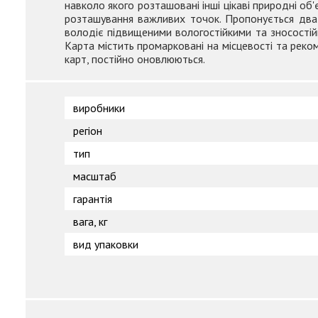
навколо якого розташовані інші цікаві природні о
розташування важливих точок. Пропонується два в
володіє підвищеними вологостійкими та зносостій
Карта містить промарковані на місцевості та реко
карт, постійно оновлюються.
виробники
регіон
тип
масштаб
гарантія
вага, кг
вид упаковки