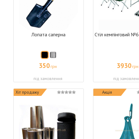
Лопата саперна
Стіл кемпінговий №6 
350
3930
грн
грн
під замовлення
під замовлен
Хіт продажу
Акція