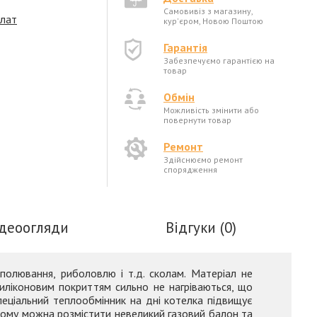
Самовивіз з магазину,
плат
кур'єром, Новою Поштою
Гарантія
Забезпечуємо гарантією на
товар
Обмін
Можливість змінити або
повернути товар
Ремонт
Здійснюємо ремонт
спорядження
ідеоогляди
Відгуки (0)
 полювання, риболовлю і т.д. сколам. Матеріал не
 силіконовим покриттям сильно не нагріваються, що
Спеціальний теплообмінник на дні котелка підвищує
ьому можна розмістити невеликий газовий балон та