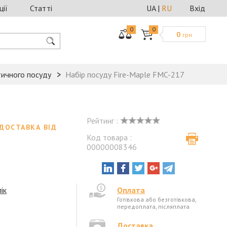
ції
Статті
UA
|
RU
Вхід
0
0
0
грн
ичного посуду
Набір посуду Fire-Maple FMC-217
Рейтинг :
ДОСТАВКА ВІД
Код товара :
00000008346
і
ік
Оплата
Готівкова або безготівкова,
передоплата, післяплата
Доставка