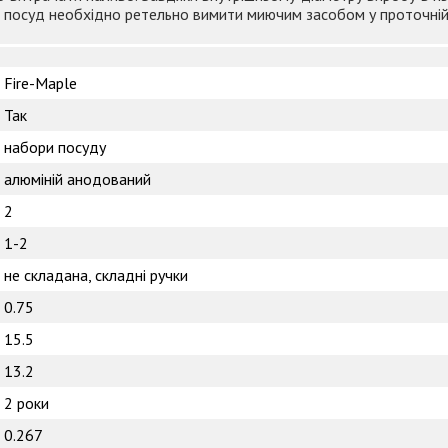
м посуд необхідно ретельно вимити миючим засобом у проточній
Fire-Maple
Так
набори посуду
алюміній анодований
2
1-2
не складана, складні ручки
0.75
15.5
13.2
2 роки
0.267