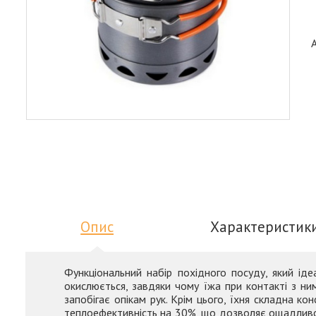
Опис
Характеристик
Функціональний набір похідного посуду, який іде
окислюється, завдяки чому їжа при контакті з ним
запобігає опікам рук. Крім цього, їхня складна к
теплоефективність на 30%, що дозволяє ощадливо 