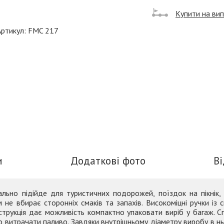
Купити на ви
Артикул: FMC 217
и
Додаткові фото
В
ально підійде для туристичних подорожей, поїздок на пікнік,
 не вбирає сторонніх смаків та запахів. Високоміцні ручки із
онструкція дає можливість компактно упаковати виріб у багаж. 
витрачати паливо. Завдяки внутрішньому діаметру виробу в н