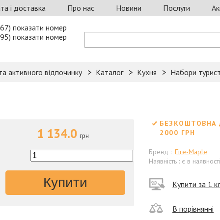
та і доставка
Про нас
Новини
Послуги
Ак
67) показати номер
95) показати номер
та активного відпочинку
Каталог
Кухня
Набори турист
БЕЗКОШТОВНА 
1 134.0
2000 ГРН
грн
Бренд :
Fire-Maple
Наявність : є в наявност
Купити
Купити за 1 кл
В порівнянні