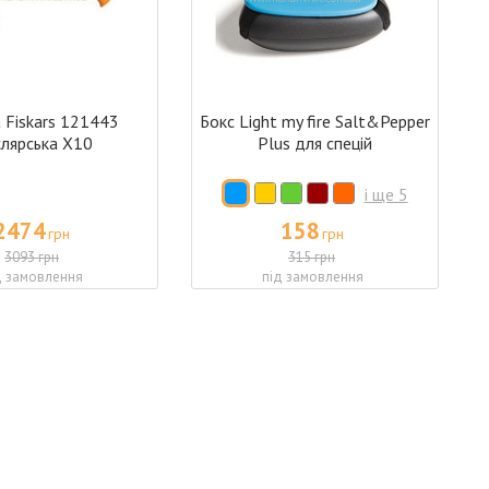
 Fiskars 121443
Бокс Light my fire Salt&Pepper
слярська X10
Plus для спецій
і ще 5
2474
158
грн
грн
3093 грн
315 грн
д замовлення
під замовлення