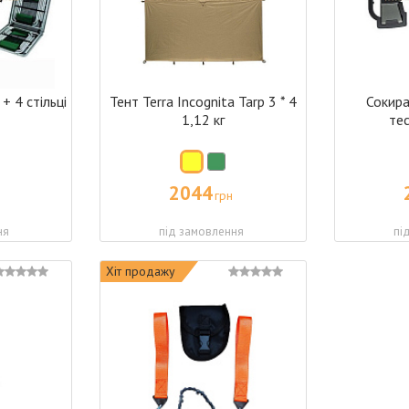
+ 4 стільці
Тент Terra Incognita Tarp 3 * 4
Сокира
1,12 кг
те
2044
грн
ня
під замовлення
пі
Хіт продажу