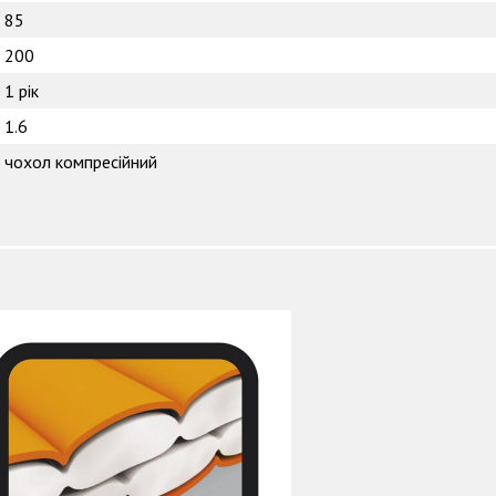
85
200
1 рік
1.6
чохол компресійний