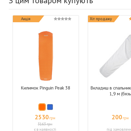
З цим товаром купують
Акція
Хіт продажу
Килимок Pinguin Peak 38
Вкладиш в спальник
1,9 м (бязь
2530
200
грн
грн
3163 грн
є в наявності
під замовлен