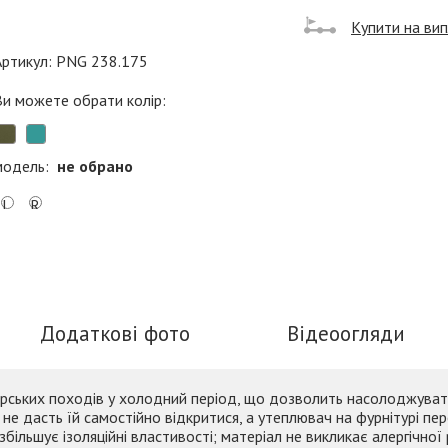
Купити на ви
Артикул: PNG 238.175
Ви можете обрати колір:
модель:
не обрано
L
R
Додаткові фото
Відеоогляди
 гірських походів у холодний період, що дозволить насолоджуват
й не дасть їй самостійно відкритися, а утеплювач на фурнітурі 
льшує ізоляційні властивості; матеріал не викликає алергічної р