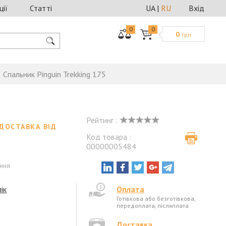
ції
Статті
UA
|
RU
Вхід
0
0
0
грн
Спальник Pinguin Trekking 175
Рейтинг :
ДОСТАВКА ВІД
Код товара :
00000005484
ення
ік
Оплата
Готівкова або безготівкова,
передоплата, післяплата
Доставка