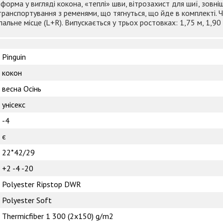
форма у вигляді кокона, «теплі» шви, вітрозахист для шиї, зовн
 транспортування з ременями, що тягнуться, що йде в комплекті
альне місце (L+R). Випускається у трьох ростовках: 1,75 м, 1,90 
Pinguin
кокон
весна Осінь
унісекс
-4
є
22*42/29
+2 -4 -20
Polyester Ripstop DWR
Polyester Soft
Thermicfiber 1 300 (2х150) g/m2