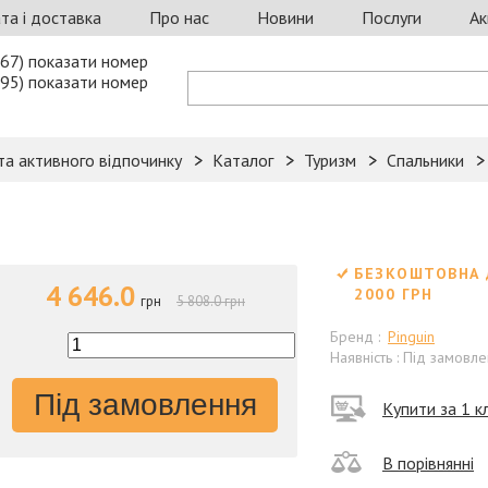
та і доставка
Про нас
Новини
Послуги
Ак
67) показати номер
95) показати номер
та активного відпочинку
Каталог
Туризм
Спальники
БЕЗКОШТОВНА 
4 646.0
2000 ГРН
грн
5 808.0 грн
Бренд :
Pinguin
Наявність : Під замовл
Під замовлення
Купити за 1 кл
В порівнянні