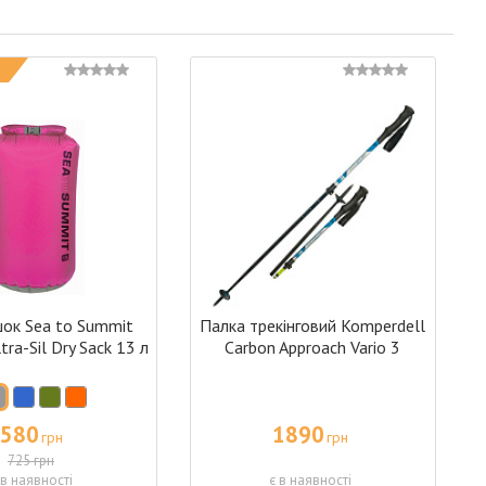
шок Sea to Summit
Палка трекінговий Komperdell
ra-Sil Dry Sack 13 л
Carbon Approach Vario 3
580
1890
грн
грн
725 грн
 в наявності
є в наявності