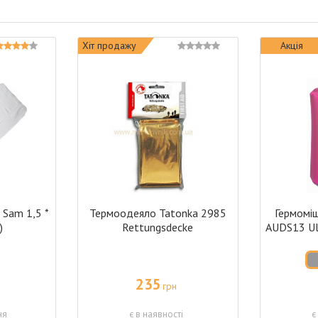
Хіт продажу
Акція
 Sam 1,5 *
Термоодеяло Tatonka 2985
Гермомі
)
Rettungsdecke
AUDS13 Ult
235
грн
ня
є в наявності
є