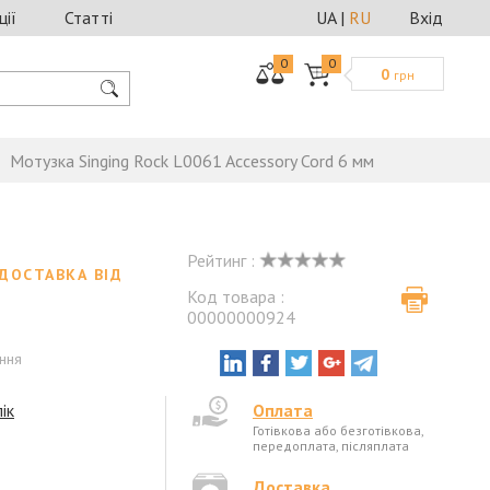
ції
Статті
UA
|
RU
Вхід
0
0
0
грн
Мотузка Singing Rock L0061 Accessory Cord 6 мм
Рейтинг :
ДОСТАВКА ВІД
Код товара :
00000000924
ення
ік
Оплата
Готівкова або безготівкова,
передоплата, післяплата
Доставка