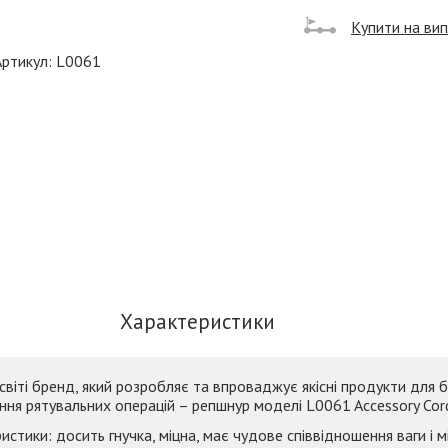
Купити на ви
Артикул: L0061
Характеристики
 світі бренд, який розробляє та впроваджує якісні продукти для 
ння рятувальних операцій – репшнур моделі L0061 Accessory Cor
стики: досить гнучка, міцна, має чудове співвідношення ваги і мі