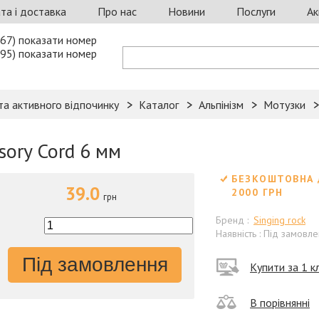
та і доставка
Про нас
Новини
Послуги
Ак
67) показати номер
95) показати номер
та активного відпочинку
Каталог
Альпінізм
Мотузки
sory Cord 6 мм
БЕЗКОШТОВНА 
39.0
2000 ГРН
грн
Бренд :
Singing rock
Наявність : Під замовл
Під замовлення
Купити за 1 кл
В порівнянні