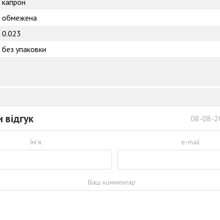
капрон
обмежена
0.023
без упаковки
 відгук
08-08-2
Ім'я
e-mail
Ваш комментар