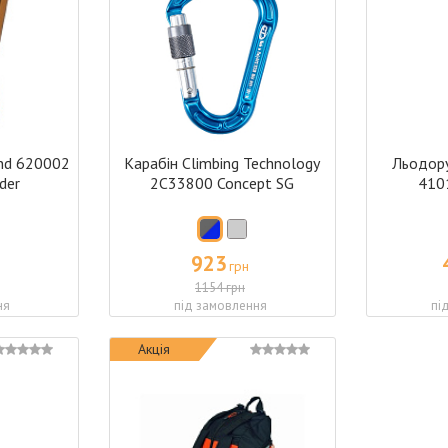
nd 620002
Карабін Climbing Technology
Льодору
der
2C33800 Concept SG
410
923
грн
1154 грн
ня
під замовлення
пі
Акція