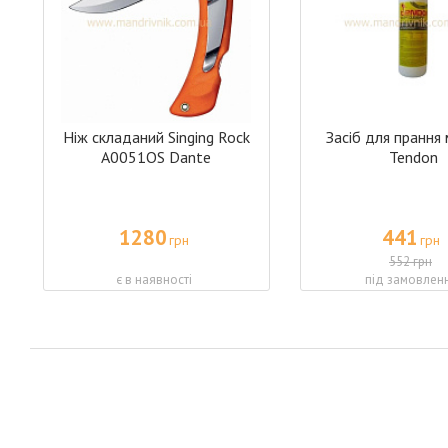
Ніж складаний Singing Rock
Засіб для прання
А0051OS Dante
Tendon
1280
441
грн
грн
552 грн
є в наявності
під замовлен