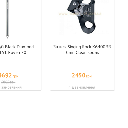
б Black Diamond
Затиск Singing Rock K6400BB
151 Raven 70
Cam Clean кроль
4692
2450
грн
грн
5865 грн
д замовлення
під замовлення