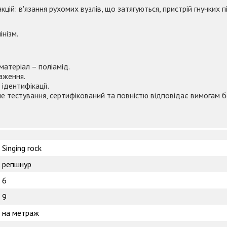
: в'язання рухомих вузлів, що затягуються, пристрій гнучких пі
інізм.
матеріал – поліамід.
аження.
ідентифікації.
е тестування, сертифікований та повністю відповідає вимогам б
Singing rock
репшнур
6
9
на метраж