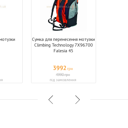
 мотузки
Сумка для перенесення мотузки
Climbing Technology 7X96700
Falesia 45
3992
грн
4990 грн
ня
під замовлення