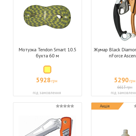
Мотузка Tendon Smart 10.5
Жумар Black Diamo
бухта 60 м
nForce Ascen
5928
5290
грн
грн
6613 грн
під замовлення
під замовлен
Акція