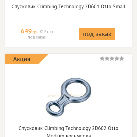
Спусковик Climbing Technology 2D601 Otto Small
649
грн
812 грн
под заказ
под заказ
Акция
Спусковик Climbing Technology 2D602 Otto
Medium восьмерка