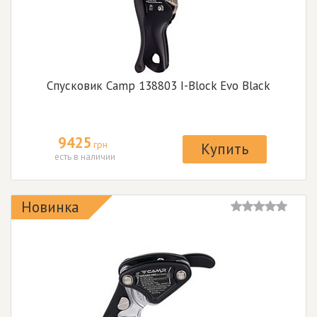
Спусковик Camp 138803 I-Block Evo Black
9425
грн
Купить
есть в наличии
Новинка