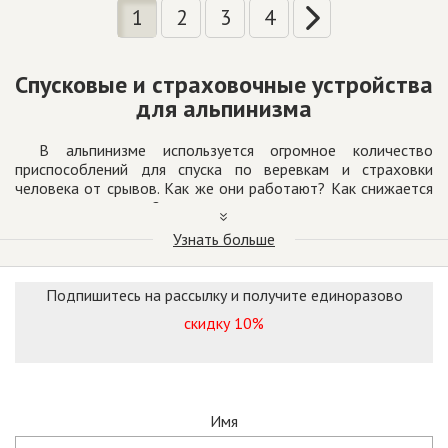
1
2
3
4
Спусковые и страховочные устройства
для альпинизма
В альпинизме используется огромное количество
приспособлений для спуска по веревкам и страховки
человека от срывов. Как же они работают? Как снижается
скорость при спуске?
Узнать больше
Спусковые устройства работают за счет увеличения
силы трения веревки о части механизмов. И чем выше сила
трения, возникающая при движении веревки через
Подпишитесь на рассылку и получите единоразово
устройство, тем больше торможение и меньше скорость
спуска.
скидку 10%
Для спуска можно использовать и страховочные
устройства, поэтому их и называют страховочно-
спусковыми устройствами. Но не наоборот – спусковые
устройства, предназначенные только для спуска (пример –
Имя
восьмерки или каталки Petzl), ни в коем случае нельзя
применять для страховки!