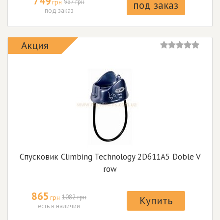
749
грн
937 грн
под заказ
под заказ
Акция
Спусковик Climbing Technology 2D611A5 Doble V
row
865
грн
1082 грн
Купить
есть в наличии