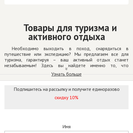
Товары для туризма и
активного отдыха
Необходимо выходить в поход, снарядиться в
путешествие или экспедицию? Мы предлагаем все для
туризма, гарантируя – ваш активный отдых станет
незабываемым! Здесь вы найдете именно то, что
понадобится для комфортного времяпровождения на
Узнать больше
природе в компании друзей и единомышленников.
Предлагаем товары для туризма от таких проверенных
Подпишитесь на рассылку и получите единоразово
брендов, как Zajo, ASC, Varta и других знаменитых
скидку 10%
производителей, с которыми мы сотрудничаем напрямую.
Это позволяет поддерживать цены на демократичном
уровне, чтобы вы могли сэкономить на покупке.
Почему стоит покупать товары
Имя
именно у нас?