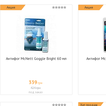
Акция
Акция
Антифог McNett Goggle Bright 60 мл
Антифог Mc
339
грн
424 грн
под заказ
Хит продаж