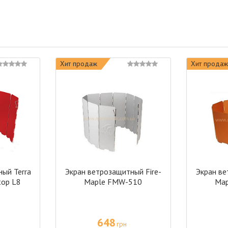
Хит продаж
Хит продаж
ый Terra
Экран ветрозащитный Fire-
Экран ве
top L8
Maple FMW-510
Ma
648
грн