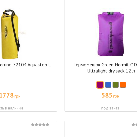
errino 72104 Aquastop L
Гермомешок Green Hermit O
Ultralight dry sack 12 л
1778
585
грн
грн
сть в наличии
под заказ