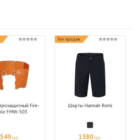
Хит продаж
трозащитный Fire-
Шорты Hannah Romi
ple FMW-503
549
1380
грн
грн