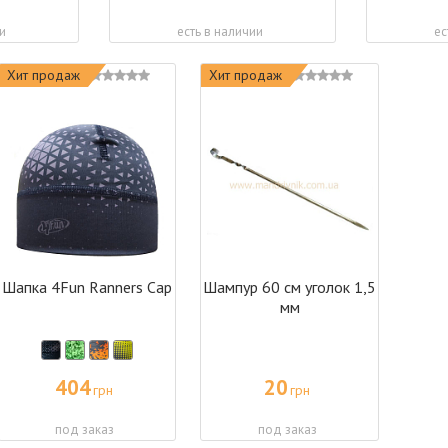
и
есть в наличии
ес
Хит продаж
Хит продаж
Шапка 4Fun Ranners Cap
Шампур 60 см уголок 1,5
мм
404
20
грн
грн
под заказ
под заказ