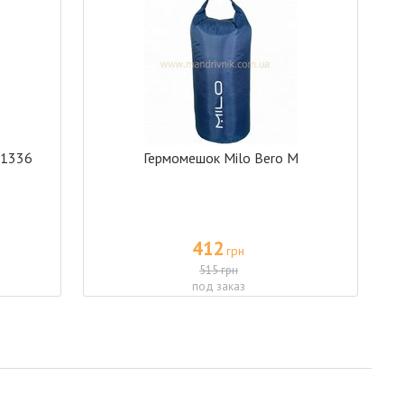
D1336
Гермомешок Milo Bero M
412
грн
515 грн
под заказ