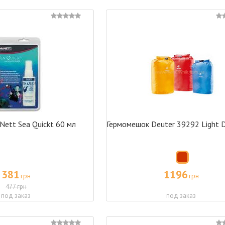
Nett Sea Quickt 60 мл
Гермомешок Deuter 39292 Light D
381
1196
грн
грн
477 грн
под заказ
под заказ