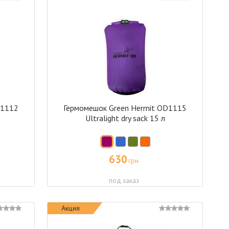
D1112
Гермомешок Green Hermit OD1115
Ultralight dry sack 15 л
630
грн
под заказ
Акция