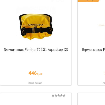
Гермомешок Ferrino 72101 Aquastop XS
Гермомешок F
446
грн
под заказ
е