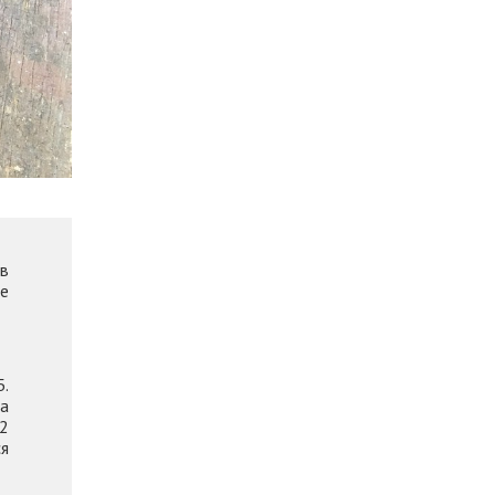
ов
ое
Б.
на
02
я