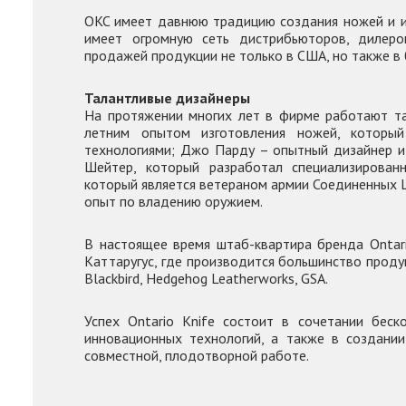
OKC имеет давнюю традицию создания ножей и и
имеет огромную сеть дистрибьюторов, дилеро
продажей продукции не только в США, но также в 
Талантливые дизайнеры
На протяжении многих лет в фирме работают та
летним опытом изготовления ножей, который
технологиями; Джо Парду – опытный дизайнер и 
Шейтер, который разработал специализирован
который является ветераном армии Соединенных Ш
опыт по владению оружием.
В настоящее время штаб-квартира бренда Ontari
Каттаругус, где производится большинство проду
Blackbird, Hedgehog Leatherworks, GSA.
Успех Ontario Knife состоит в сочетании беск
инновационных технологий, а также в создани
совместной, плодотворной работе.