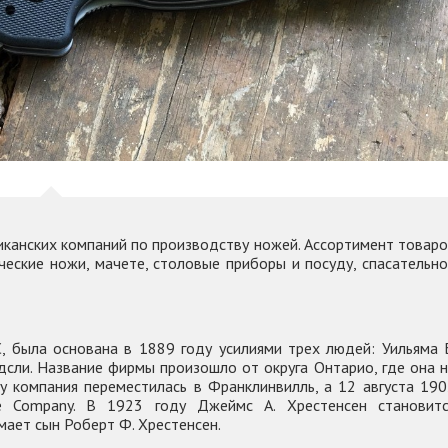
иканских компаний по производству ножей. Ассортимент товар
ческие ножи, мачете, столовые приборы и посуду, спасательн
C, была основана в 1889 году усилиями трех людей: Уильяма 
дсли. Название фирмы произошло от округа Онтарио, где она 
у компания переместилась в Франклинвилль, а 12 августа 19
fe Company. В 1923 году Джеймс А. Хрестенсен становитс
мает сын Роберт Ф. Хрестенсен.