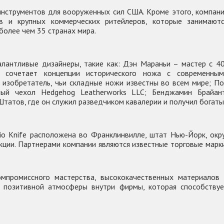
нструментов для вооруженных сил США. Кроме этого, компан
в и крупных коммерческих ритейлеров, которые занимаютс
более чем 35 странах мира.
лантливые дизайнеры, такие как: Дэн Мараньи – мастер с 4
 сочетает концепции исторического ножа с современным
изобретатель, чьи складные ножи известны во всем мире; П
ный чехол Hedgehog Leatherworks LLC; Бенджамин Брайант
татов, где он служил разведчиком кавалерии и получил богат
o Knife расположена во Франклинвилле, штат Нью-Йорк, окр
кции. Партнерами компании являются известные торговые марк
омпромиссного мастерства, высококачественных материалов 
и позитивной атмосферы внутри фирмы, которая способствуе