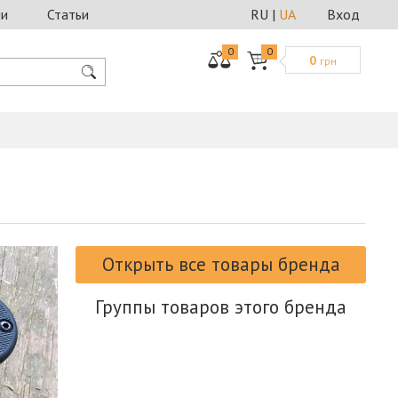
ии
Статьи
RU
|
UA
Вход
0
0
0
грн
Открыть все товары бренда
Группы товаров этого бренда