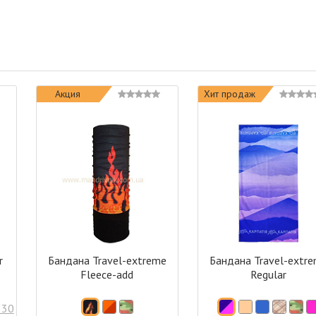
Акция
Хит продаж
r
Бандана Travel-extreme
Бандана Travel-extr
Fleece-add
Regular
 30