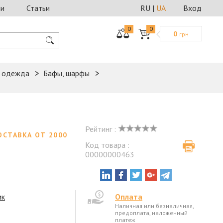
ии
Статьи
RU
|
UA
Вход
0
0
0
грн
я одежда
Бафы, шарфы
Рейтинг :
ОСТАВКА ОТ 2000
Код товара :
00000000463
ик
Оплата
Наличная или безналичная,
предоплата, наложенный
платеж