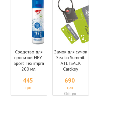
Средство для
Замок для сумок
пропитки HEY-
Sea to Summit
Sport Tex impra
ATLTSACK
200 мл.
Cardkey
445
690
грн
грн
863 грн
под заказ
под заказ