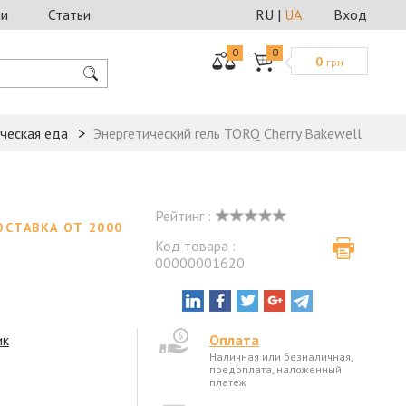
ии
Статьи
RU
|
UA
Вход
0
0
0
грн
ческая еда
Энергетический гель TORQ Cherry Bakewell
Рейтинг :
ОСТАВКА ОТ 2000
Код товара :
00000001620
ик
Оплата
Наличная или безналичная,
предоплата, наложенный
платеж