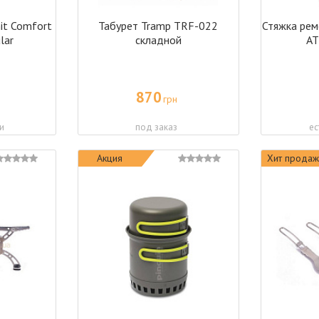
it Comfort
Табурет Tramp TRF-022
Стяжка рем
lar
складной
AT
870
грн
и
под заказ
ес
Акция
Хит продаж