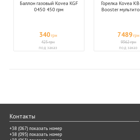
Баллон газовый Kovea KGF
Горелка Kovea K
0450 450 грм
Booster мультит
340
7489
грн
грн
425 грн
9362 грн
под заказ
под заказ
Контакты
+38 (067) показать номер
+38 (095) показать номер