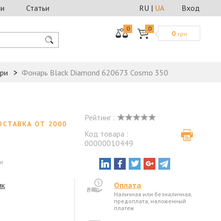
ии
Статьи
RU
|
UA
Вход
0
0
0
грн
ри
Фонарь Black Diamond 620673 Cosmo 350
Рейтинг :
ОСТАВКА ОТ 2000
Код товара :
00000010449
и
ик
Оплата
Наличная или безналичная,
предоплата, наложенный
платеж