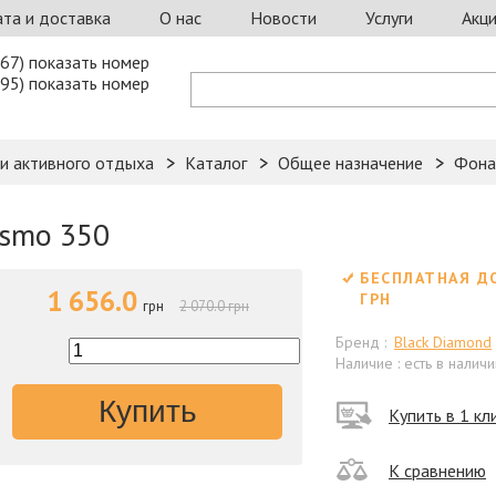
та и доставка
О нас
Новости
Услуги
Акц
67) показать номер
95) показать номер
 и активного отдыха
Каталог
Общее назначение
Фона
osmo 350
БЕСПЛАТНАЯ Д
1 656.0
ГРН
грн
2 070.0 грн
Бренд :
Black Diamond
Наличие : есть в наличи
Купить
Купить в 1 кл
К сравнению