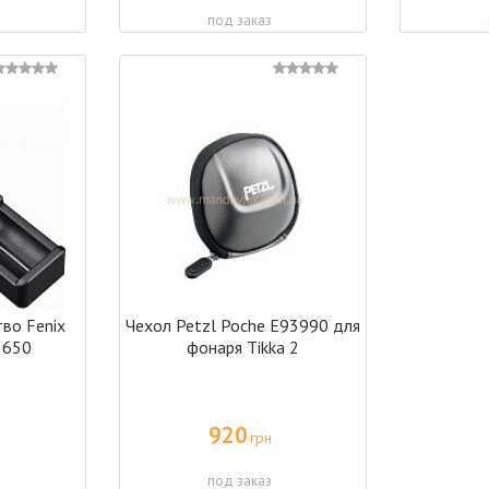
под заказ
во Fenix
Чехол Petzl Poche E93990 для
8650
фонаря Tikka 2
920
грн
под заказ