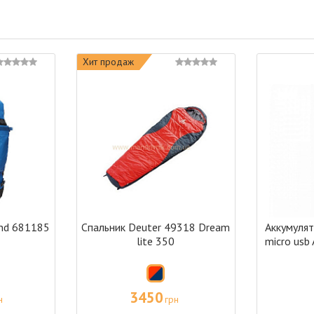
Хит продаж
ond 681185
Спальник Deuter 49318 Dream
Аккумулят
5
lite 350
micro usb
3450
н
грн