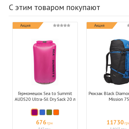
С этим товаром покупают
Акция
Акция
Гермомешок Sea to Summit
Рюкзак Black Diam
AUDS20 Ultra-Sil Dry Sack 20 л
Mission 7
676
11730
грн
гр