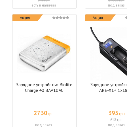
847 грн
14663 грн
есть в наличии
под заказ
Акция
Акция
Зарядное устройство Biolite
Зарядное устройст
Charge 40 BAA1040
ARE-X1+ 1x1
2730
395
грн
грн
618 грн
под заказ
под заказ