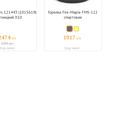
ars 121443 (1015619)
Горелка Fire-Maple FMS-122
тницкий X10
спиртовая
2474
1017
грн
грн
3093 грн
под заказ
под заказ