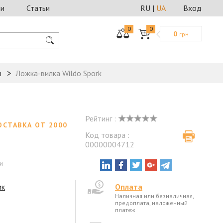
ии
Статьи
RU
|
UA
Вход
0
0
0
грн
ы
Ложка-вилка Wildo Spork
Рейтинг :
ОСТАВКА ОТ 2000
Код товара :
00000004712
и
ик
Оплата
Наличная или безналичная,
предоплата, наложенный
платеж