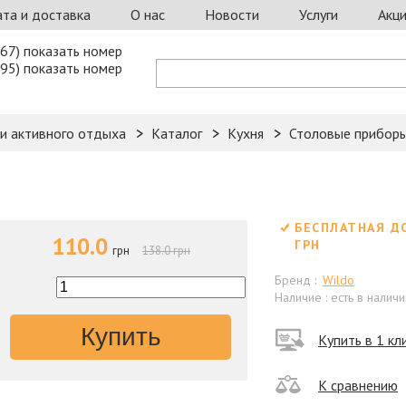
та и доставка
О нас
Новости
Услуги
Акц
67) показать номер
95) показать номер
 и активного отдыха
Каталог
Кухня
Столовые прибор
БЕСПЛАТНАЯ Д
110.0
ГРН
грн
138.0 грн
Бренд :
Wildo
Наличие : есть в наличи
Купить
Купить в 1 кл
К сравнению