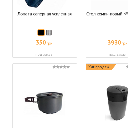
Лопата саперная усиленная
Стол кемпинговый №6
350
3930
грн
грн
под заказ
под заказ
Хит продаж