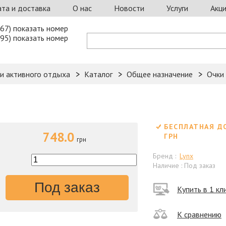
та и доставка
О нас
Новости
Услуги
Акц
67) показать номер
95) показать номер
 и активного отдыха
Каталог
Общее назначение
Очки
БЕСПЛАТНАЯ Д
748.0
ГРН
грн
Бренд :
Lynx
Наличие : Под заказ
Под заказ
Купить в 1 кл
К сравнению