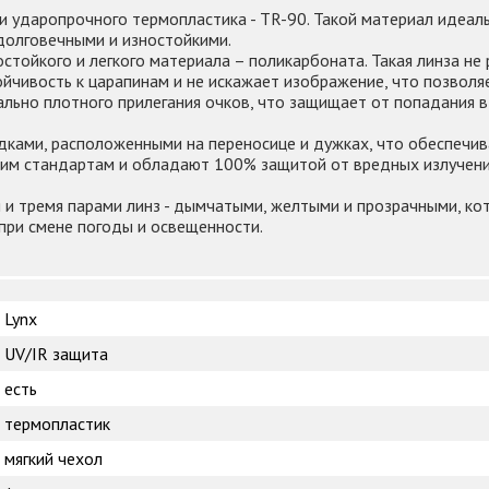
и ударопрочного термопластика - TR-90. Такой материал идеал
долговечными и изностойкими.
тойкого и легкого материала – поликарбоната. Такая линза не р
чивость к царапинам и не искажает изображение, что позволяе
ально плотного прилегания очков, что защищает от попадания 
ками, расположенными на переносице и дужках, что обеспечив
им стандартам и обладают 100% защитой от вредных излучени
 и тремя парами линз - дымчатыми, желтыми и прозрачными, ко
при смене погоды и освещенности.
Lynx
UV/IR защита
есть
термопластик
мягкий чехол