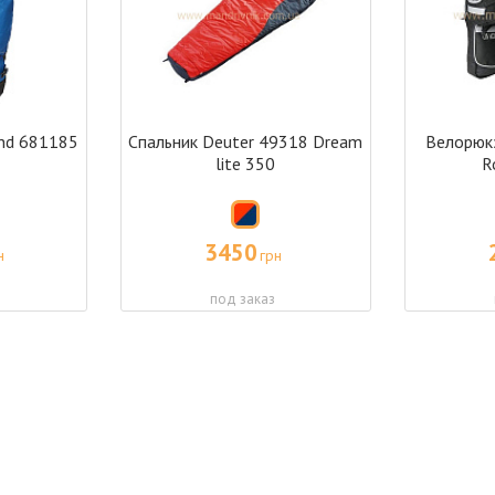
ond 681185
Спальник Deuter 49318 Dream
Велорюкз
5
lite 350
R
3450
н
грн
под заказ