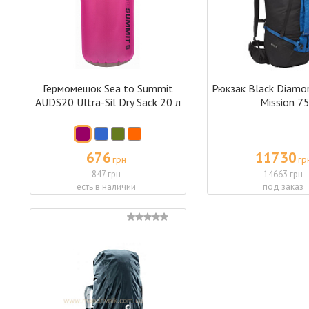
Гермомешок Sea to Summit
Рюкзак Black Diam
AUDS20 Ultra-Sil Dry Sack 20 л
Mission 7
676
11730
грн
гр
847 грн
14663 грн
есть в наличии
под заказ