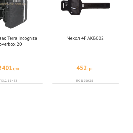
ак Terra Incognita
Чехол 4F AKB002
overbox 20
2401
452
грн
грн
под заказ
под заказ