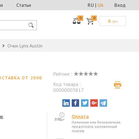
ии
Статьи
RU
|
UA
Вход
0
0
0
грн
Очки Lynx Austin
Рейтинг :
ОСТАВКА ОТ 2000
Код товара :
00000003817
ик
Оплата
Наличная или безналичная,
предоплата, наложенный
платеж