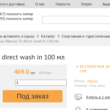
та и доставка
О нас
Новости
Услуги
Акц
67) показать номер
95) показать номер
 и активного отдыха
Каталог
Спортивная и туристическа
н Nikwax Tx direct wash in 100 мл
direct wash in 100 мл
БЕСПЛАТНАЯ Д
469.0
ГРН
грн
587.0 грн
Бренд :
Nikwax
Наличие : Под заказ
Под заказ
Купить в 1 кл
К сравнению