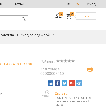
ии
Статьи
RU
|
UA
Вход
0
0
0
грн
я одежда
Уход за одеждой
Рейтинг :
ОСТАВКА ОТ 2000
Код товара :
00000007410
ик
Оплата
Наличная или безналичная,
предоплата, наложенный
платеж