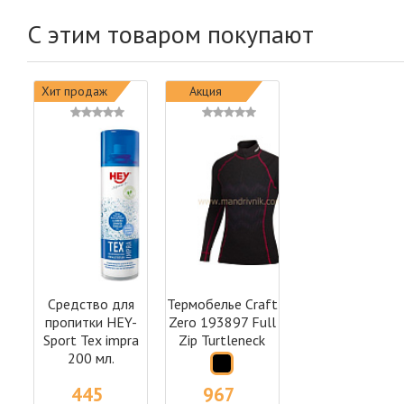
С этим товаром покупают
Хит продаж
Акция
Средство для
Термобелье Craft
пропитки HEY-
Zero 193897 Full
Sport Tex impra
Zip Turtleneck
200 мл.
445
967