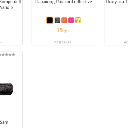
Komperdell
Паракорд Paracord reflective
Подушка Te
Vario 3
15
грн
и
под заказ
ес
 Sam