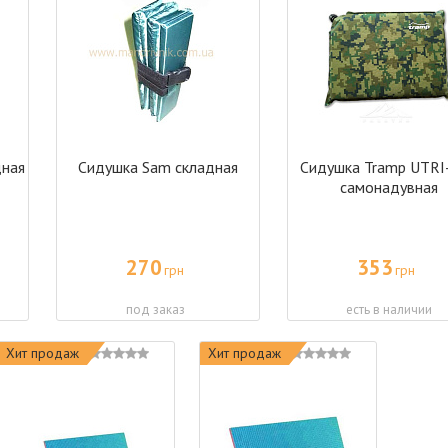
дная
Сидушка Sam складная
Сидушка Tramp UTRI
самонадувная
270
353
грн
грн
под заказ
есть в наличии
Хит продаж
Хит продаж