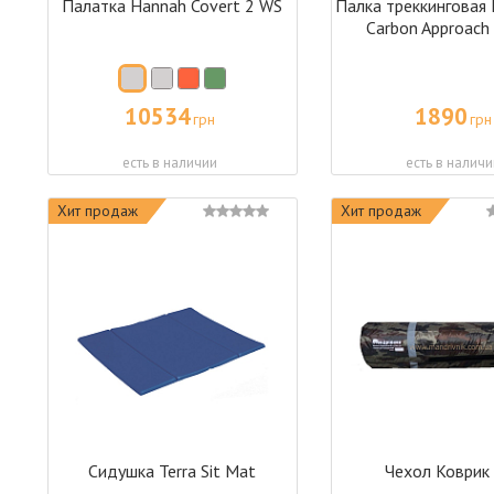
Палатка Hannah Covert 2 WS
Палка треккинговая 
Carbon Approach 
10534
1890
грн
грн
есть в наличии
есть в наличи
Хит продаж
Хит продаж
Сидушка Terra Sit Mat
Чехол Коврик