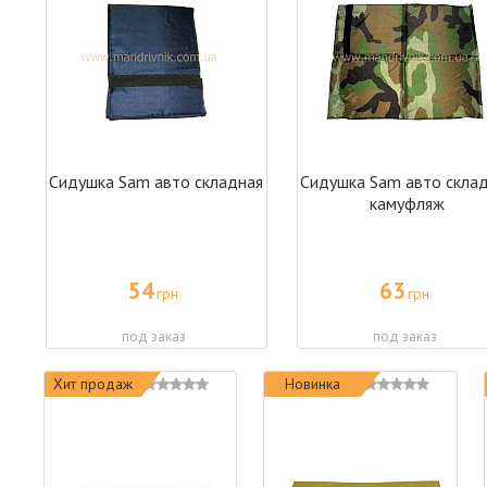
Сидушка Sam авто складная
Сидушка Sam авто скла
камуфляж
54
63
грн
грн
под заказ
под заказ
Хит продаж
Новинка