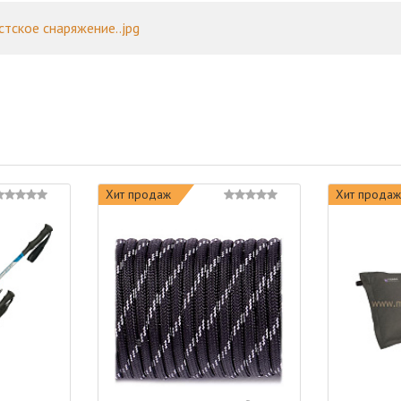
стское снаряжение..jpg
Хит продаж
Хит продаж