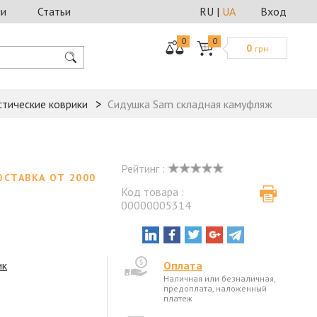
ии
Статьи
RU
|
UA
Вход
0
0
0
грн
стические коврики
Сидушка Sam складная камуфляж
Рейтинг :
ОСТАВКА ОТ 2000
Код товара :
00000005314
ик
Оплата
Наличная или безналичная,
предоплата, наложенный
платеж