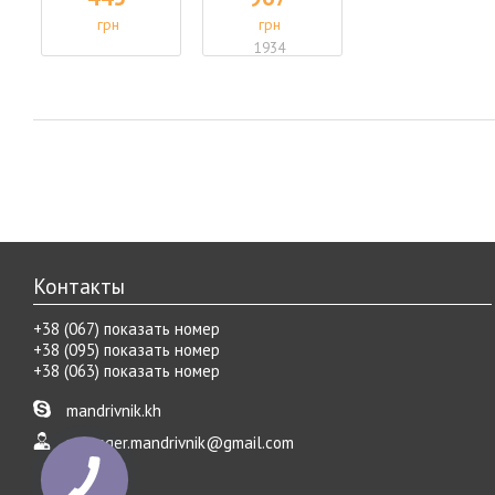
грн
грн
1934
под заказ
грн
есть в наличии
Контакты
+38 (067) показать номер
+38 (095) показать номер
+38 (063) показать номер
mandrivnik.kh
manager.mandrivnik@gmail.com