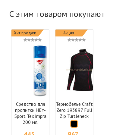
С этим товаром покупают
Хит продаж
Акция
Средство для
Термобелье Craft
пропитки HEY-
Zero 193897 Full
Sport Tex impra
Zip Turtleneck
200 мл.
445
967