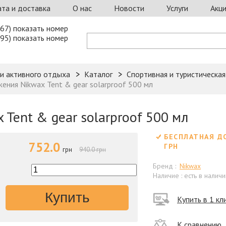
та и доставка
О нас
Новости
Услуги
Акц
67) показать номер
95) показать номер
 и активного отдыха
Каталог
Спортивная и туристическа
ения Nikwax Tent & gear solarproof 500 мл
Tent & gear solarproof 500 мл
БЕСПЛАТНАЯ Д
752.0
ГРН
грн
940.0 грн
Бренд :
Nikwax
Наличие : есть в наличи
Купить
Купить в 1 кл
К сравнению