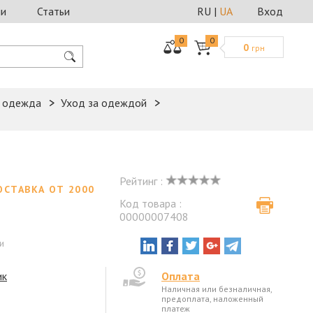
ии
Статьи
RU
|
UA
Вход
0
0
0
грн
я одежда
Уход за одеждой
Рейтинг :
ОСТАВКА ОТ 2000
Код товара :
00000007408
и
ик
Оплата
Наличная или безналичная,
предоплата, наложенный
платеж