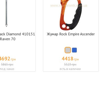
ack Diamond 410151
Жумар Rock Empire Ascender
Raven 70
4692
4418
грн
грн
5865 грн
5523 грн
под заказ
есть в наличии