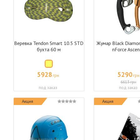
Веревка Tendon Smart 10.5 STD
Жумар Black Diamo
бухта 60 м
nForce Ascen
5928
5290
грн
грн
6613 грн
под заказ
под заказ
Акция
Акция