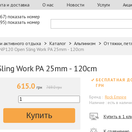
та и доставка
О нас
Новости
Услуги
Акц
67) показать номер
95) показать номер
 и активного отдыха
Каталог
Альпинизм
Оттяжки, пет
CNP120 Open Sling Work PA 25mm - 120cm
ling Work PA 25mm - 120cm
БЕСПЛАТНАЯ Д
615.0
ГРН
грн
769.0 грн
Бренд :
Rock Empire
Наличие : есть в наличи
Купить
Купить в 1 кл
К сравнению