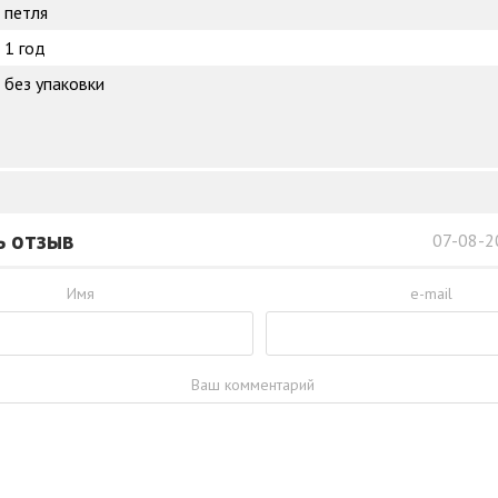
петля
1 год
без упаковки
ь отзыв
07-08-2
Имя
e-mail
Ваш комментарий