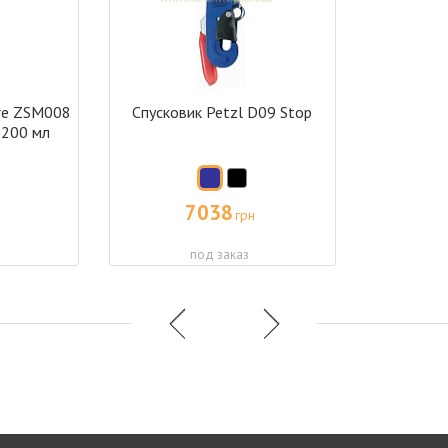
ire ZSM008
Спусковик Petzl D09 Stop
 200 мл
7038
грн
под заказ