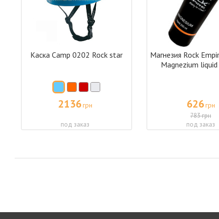
Каска Camp 0202 Rock star
Магнезия Rock Emp
Magnezium liquid
2136
626
грн
грн
783 грн
под заказ
под заказ