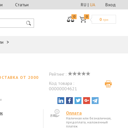
ии
Статьи
RU
|
UA
Вход
0
0
0
грн
ли
Рейтинг :
ОСТАВКА ОТ 2000
Код товара :
00000004621
и
ик
Оплата
Наличная или безналичная,
предоплата, наложенный
платеж