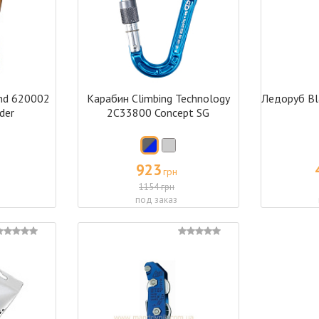
nd 620002
Карабин Climbing Technology
Ледоруб Bl
der
2C33800 Concept SG
923
грн
1154 грн
под заказ