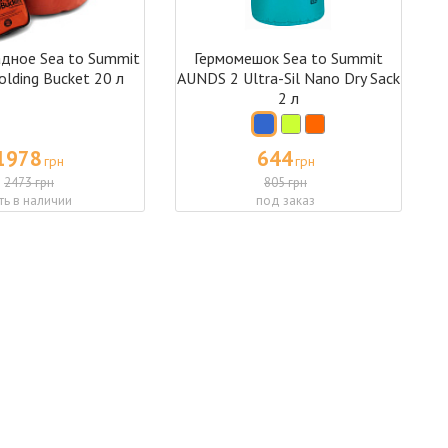
адное Sea to Summit
Гермомешок Sea to Summit
lding Bucket 20 л
AUNDS 2 Ultra-Sil Nano Dry Sack
2 л
1978
644
грн
грн
2473 грн
805 грн
ть в наличии
под заказ