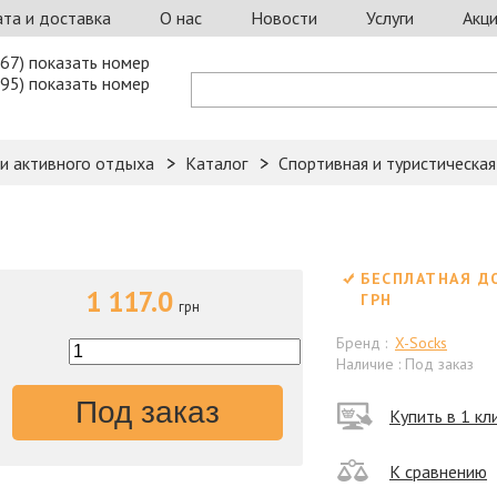
та и доставка
О нас
Новости
Услуги
Акц
67) показать номер
95) показать номер
 и активного отдыха
Каталог
Спортивная и туристическа
БЕСПЛАТНАЯ Д
1 117.0
ГРН
грн
Бренд :
X-Socks
Наличие : Под заказ
Под заказ
Купить в 1 кл
К сравнению