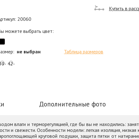
Купить в расс
Артикул: 20060
Вы можете выбрать цвет:
размер:
не выбран
Таблица размеров
39-
42-
41
44
ки
Дополнительные фото
ом влаги и терморегуляцией, где бы вы не находились: занят
ухости и свежести. Особенности модели: легкая изоляция, низк
аропоглощающей круговой подушки, защита пятки от натирани