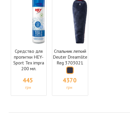
Средство для
Спальник легкий
пропитки HEY-
Deuter Dreamlite
Sport Tex impra
Reg 3703021
200 мл.
445
4370
грн
грн
под заказ
под заказ