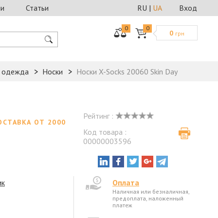
ии
Статьи
RU
|
UA
Вход
0
0
0
грн
я одежда
Носки
Носки X-Socks 20060 Skin Day
Рейтинг :
ОСТАВКА ОТ 2000
Код товара :
00000003596
ик
Оплата
Наличная или безналичная,
предоплата, наложенный
платеж