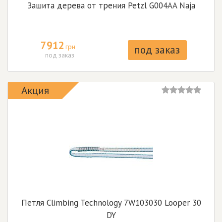
Зашита дерева от трения Petzl G004AA Naja
7912
грн
под заказ
под заказ
Акция
Петля Climbing Technology 7W103030 Looper 30
DY