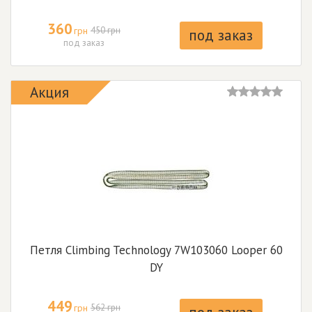
360
грн
450 грн
под заказ
под заказ
Акция
Петля Climbing Technology 7W103060 Looper 60
DY
449
грн
562 грн