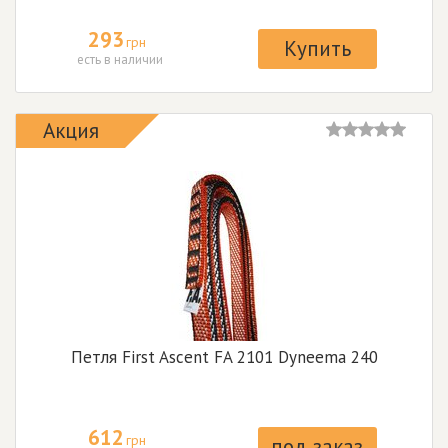
293
грн
Купить
есть в наличии
Акция
Петля First Ascent FA 2101 Dyneema 240
612
грн
под заказ