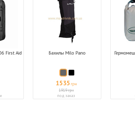
6 First Aid
Бахилы Milo Pano
Гермомешо
1535
грн
1919 грн
и
под заказ