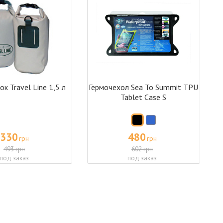
к Travel Line 1,5 л
Гермочехол Sea To Summit TPU
Tablet Case S
330
480
грн
грн
493 грн
602 грн
под заказ
под заказ