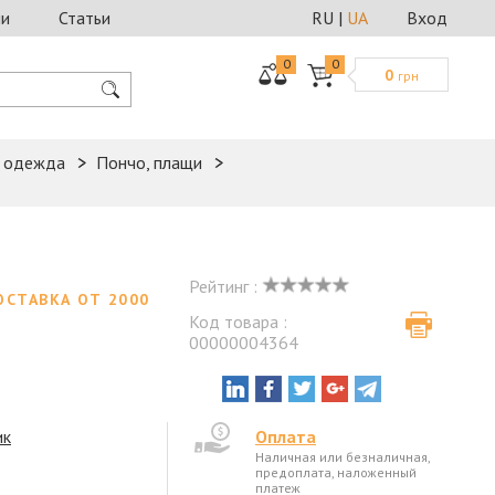
ии
Статьи
RU
|
UA
Вход
0
0
0
грн
я одежда
Пончо, плащи
Рейтинг :
ОСТАВКА ОТ 2000
Код товара :
00000004364
ик
Оплата
Наличная или безналичная,
предоплата, наложенный
платеж