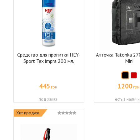
Средство для пропитки HEY-
Аптечка Tatonka 270
Sport Tex impra 200 мл.
Mini
445
1200
грн
грн
под заказ
есть в наличи
Хит продаж