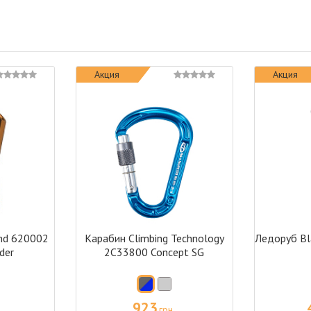
Акция
Акция
nd 620002
Карабин Climbing Technology
Ледоруб Bl
der
2C33800 Concept SG
923
грн