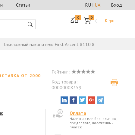
ии
Статьи
RU
|
UA
Вход
0
0
0
грн
Такелажный накопитель First Ascent 8110 8
Рейтинг :
ОСТАВКА ОТ 2000
Код товара :
00000008359
ик
Оплата
Наличная или безналичная,
предоплата, наложенный
платеж