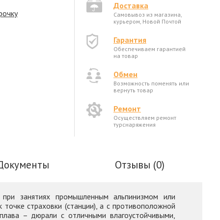
Доставка
рочку
Самовывоз из магазина,
курьером, Новой Почтой
Гарантия
Обеспечиваем гарантией
на товар
Обмен
Возможность поменять или
вернуть товар
Ремонт
Осуществляем ремонт
турснаряжения
Документы
Отзывы (0)
ов при занятиях промышленным альпинизмом или
 точке страховки (станции), а с противоположной
сплава – дюрали с отличными влагоустойчивыми,