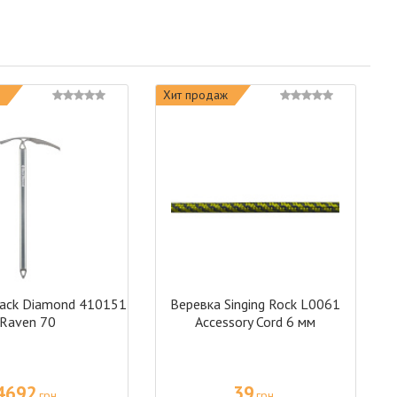
Хит продаж
ack Diamond 410151
Веревка Singing Rock L0061
Raven 70
Accessory Cord 6 мм
4692
39
грн
грн