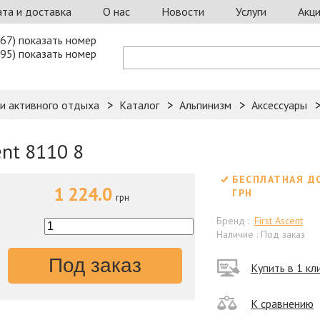
та и доставка
О нас
Новости
Услуги
Акц
67) показать номер
95) показать номер
 и активного отдыха
Каталог
Альпинизм
Аксессуары
ent 8110 8
БЕСПЛАТНАЯ Д
1 224.0
ГРН
грн
Бренд :
First Ascent
Наличие : Под заказ
Под заказ
Купить в 1 кл
К сравнению