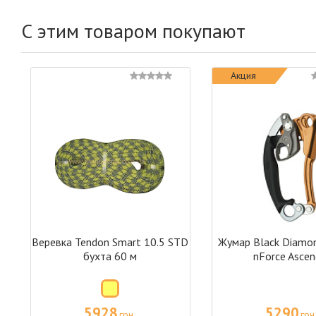
С этим товаром покупают
Акция
Веревка Tendon Smart 10.5 STD
Жумар Black Diamo
бухта 60 м
nForce Ascen
5928
5290
грн
грн