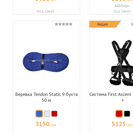
6613 грн
под заказ
под заказ
Акция
Веревка Tendon Static 9 бухта
Система First Ascent
50 м
+
3150
5125
грн
грн