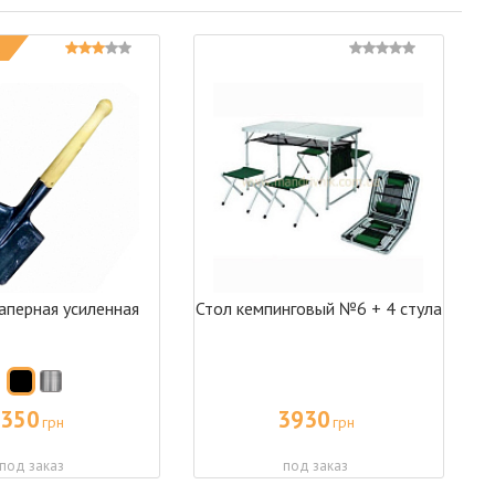
аперная усиленная
Стол кемпинговый №6 + 4 стула
350
3930
грн
грн
под заказ
под заказ