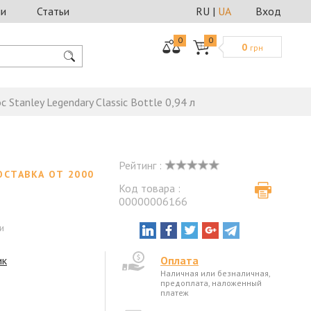
ии
Статьи
RU
|
UA
Вход
0
0
0
грн
с Stanley Legendary Classic Bottle 0,94 л
Рейтинг :
ОСТАВКА ОТ 2000
Код товара :
00000006166
и
ик
Оплата
Наличная или безналичная,
предоплата, наложенный
платеж