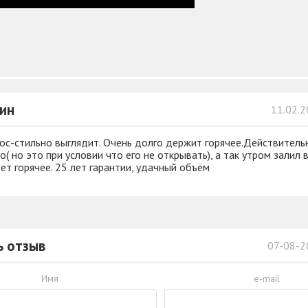
ин
11.02.2
ос-стильно выглядит. Очень долго держит горячее.Действитель
( но это при условии что его не открывать), а так утром залил в
ет горячее. 25 лет гарантии, удачный объём
ь отзыв
07-08-2
Имя
e-mail