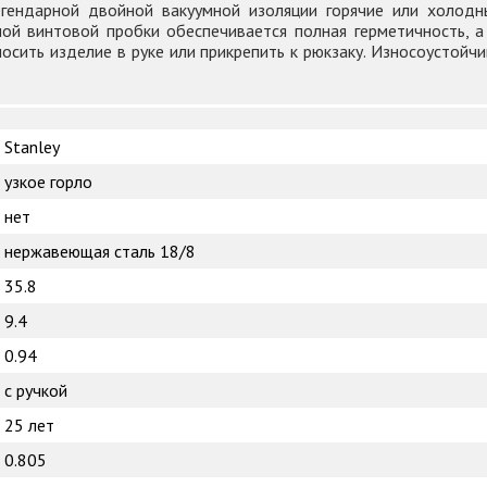
егендарной двойной вакуумной изоляции горячие или холод
й винтовой пробки обеспечивается полная герметичность, а
сить изделие в руке или прикрепить к рюкзаку. Износоустойч
Stanley
узкое горло
нет
нержавеющая сталь 18/8
35.8
9.4
0.94
с ручкой
25 лет
0.805