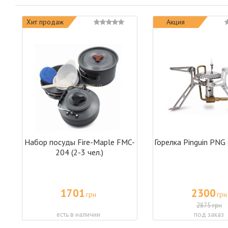
Хит продаж
Акция
Набор посуды Fire-Maple FMC-
Горелка Pinguin PNG
204 (2-3 чел.)
1701
2300
грн
грн
2875 грн
есть в наличии
под заказ