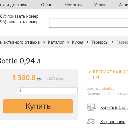
та и доставка
О нас
Новости
Услуги
Акц
67) показать номер
95) показать номер
 и активного отдыха
Каталог
Кухня
Термосы
Термо
ottle 0,94 л
БЕСПЛАТНАЯ Д
3 380.0
ГРН
грн
4 063.0 грн
Бренд :
Stanley
Наличие : есть в наличи
Купить
Купить в 1 кл
К сравнению