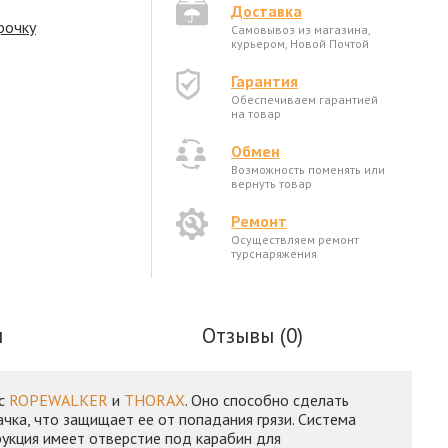
Доставка
рочку
Самовывоз из магазина,
курьером, Новой Почтой
Гарантия
Обеспечиваем гарантией
на товар
Обмен
Возможность поменять или
вернуть товар
Ремонт
Осуществляем ремонт
турснаряжения
ы
Отзывы (0)
 с
ROPEWALKER
и
THORAX
. Оно способно сделать
чка, что защищает ее от попадания грязи. Система
укция имеет отверстие под карабин для