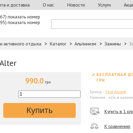
та и доставка
О нас
Новости
Услуги
Акц
67) показать номер
95) показать номер
 и активного отдыха
Каталог
Альпинизм
Зажимы
З
Alter
БЕСПЛАТНАЯ Д
990.0
ГРН
грн
Бренд :
First Ascent
Наличие : есть в наличи
Купить
Купить в 1 кл
К сравнению