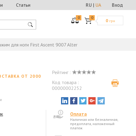
ии
Статьи
RU
|
UA
Вход
0
0
0
грн
ажим для ноги First Ascent 9007 Alter
Рейтинг :
ОСТАВКА ОТ 2000
Код товара :
00000002252
и
ик
Оплата
Наличная или безналичная,
предоплата, наложенный
платеж