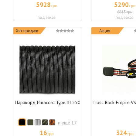
5928
5290
грн
грн
6613 грн
под заказ
под заказ
Хит продаж
Акция
Паракорд Paracord Type III 550
Пояс Rock Empire V
и ещё 17
16
324
грн
грн