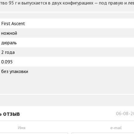
во 95 г и выпускается в двух конфигурациях — под правую и лев
First Ascent
ножной
дюраль
2 года
0.095
без упаковки
ь отзыв
06-08-2
Имя
e-mail