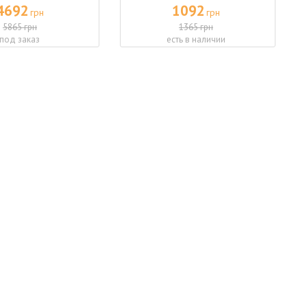
4692
1092
грн
грн
5865 грн
1365 грн
под заказ
есть в наличии