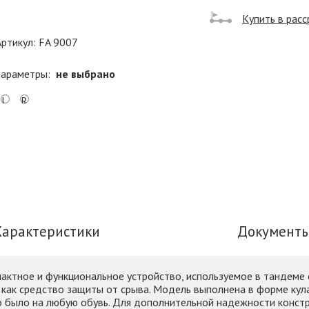
Купить в расс
Артикул: FA 9007
параметры:
не выбрано
L
R
Характеристики
Документ
мпактное и функциональное устройство, используемое в тандеме
как средство защиты от срыва. Модель выполнена в форме кула
 было на любую обувь. Для дополнительной надежности констр