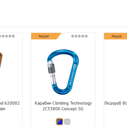
Акция
Акция
nd 620002
Карабин Climbing Technology
Ледоруб Bl
der
2C33800 Concept SG