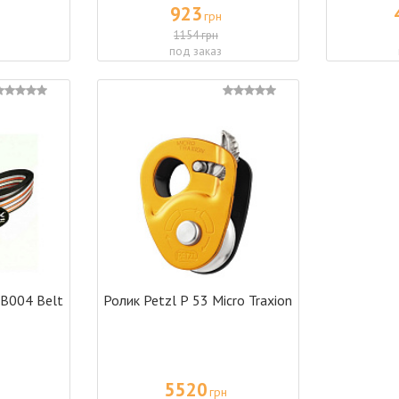
923
грн
1154 грн
под заказ
SB004 Belt
Ролик Petzl Р 53 Micro Traxion
5520
грн