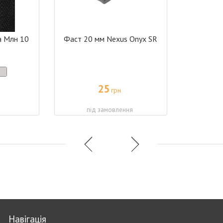
а Млн 10
Фаст 20 мм Nexus Onyx SR
25
грн
і
під замовлення
Навігація