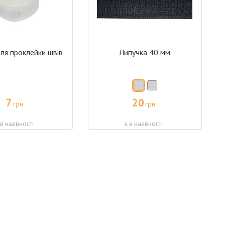
для проклейки швів
Липучка 40 мм
7
20
грн
грн
 в наявності
є в наявності