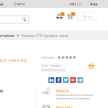
ції
Статті
UA
|
RU
Вхід
0
0
0
грн
матеріали
Тканина 179 кордюра чорна
Рейтинг :
ДОСТАВКА ВІД
Код товара :
00000006203
і
ік
Оплата
Готівкова або безготівкова,
передоплата, післяплата
Доставка