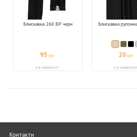
Блискавка 260 ВР черн
Блискавка рулонн
95
20
грн
грн
є в наявності
є в наявност
Контакти