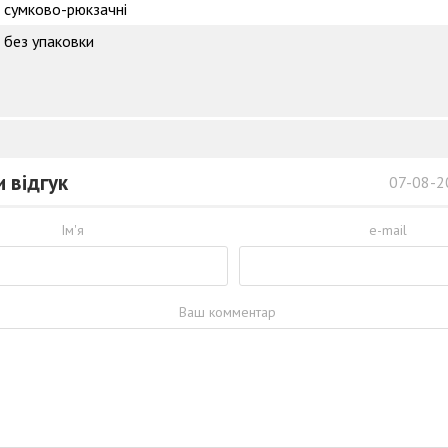
сумково-рюкзачні
без упаковки
 відгук
07-08-2
Ім'я
e-mail
Ваш комментар