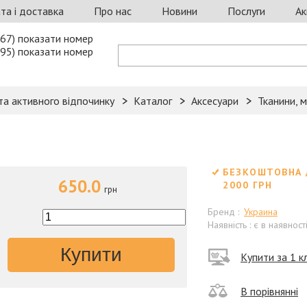
та і доставка
Про нас
Новини
Послуги
Ак
67) показати номер
95) показати номер
та активного відпочинку
Каталог
Аксесуари
Тканини, 
БЕЗКОШТОВНА 
650.0
2000 ГРН
грн
Бренд :
Украина
Наявність : є в наявност
Купити
Купити за 1 кл
В порівнянні