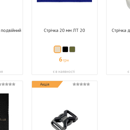
 подвійний
Стрічка 20 мм ЛТ 20
Стрічка 
6
грн
ня
є в наявності
є
Акція