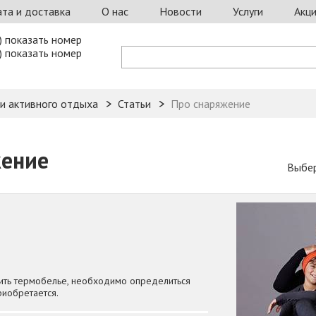
та и доставка
О нас
Новости
Услуги
Акц
) показать номер
) показать номер
 и активного отдыха
Статьи
Про снаряжение
жение
Выбер
пить термобелье, необходимо определиться
риобретается.