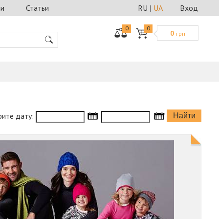
ии
Статьи
RU
|
UA
Вход
0
0
0
грн
ите дату: