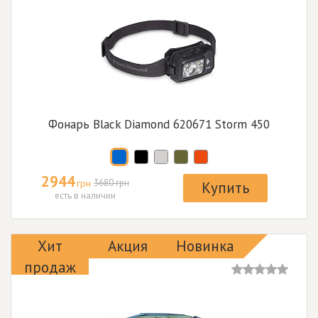
Фонарь Black Diamond 620671 Storm 450
2944
грн
3680 грн
Купить
есть в наличии
Хит
Акция
Новинка
продаж