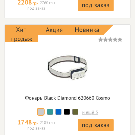
2208
грн
2760 грн
под заказ
под заказ
Хит
Акция
Новинка
продаж
Фонарь Black Diamond 620660 Cosmo
и ещё 3
1748
грн
2185 грн
под заказ
под заказ