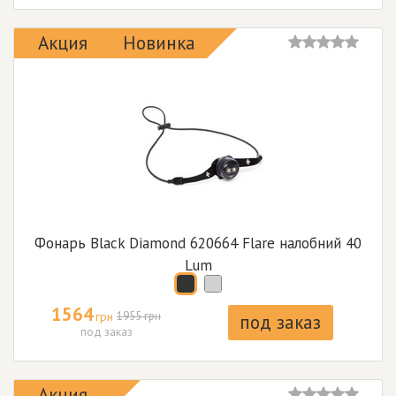
Акция
Новинка
Фонарь Black Diamond 620664 Flare налобний 40
Lum
1564
грн
1955 грн
под заказ
под заказ
Акция