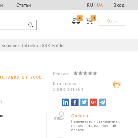
ии
Статьи
RU
|
UA
Вход
0
0
0
грн
Кошелек Tatonka 2888 Folder
Рейтинг :
ОСТАВКА ОТ 2000
Код товара :
00000001364
и
ик
Оплата
Наличная или безналичная,
предоплата, наложенный
платеж