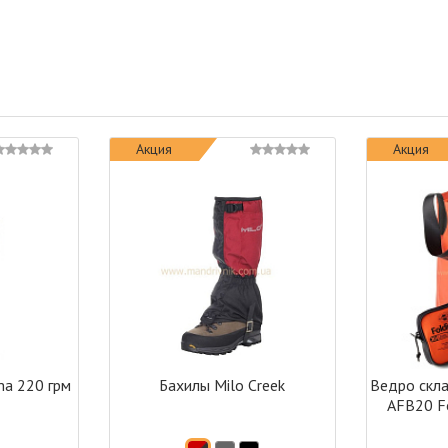
Акция
Акция
ma 220 грм
Бахилы Milo Creek
Ведро скл
AFB20 Fo