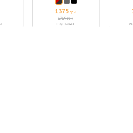
1375
грн
1719 грн
и
под заказ
ес