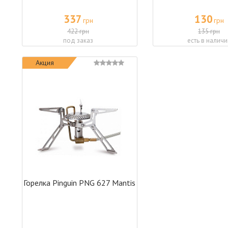
337
130
грн
грн
422 грн
135 грн
под заказ
есть в наличи
Акция
Горелка Pinguin PNG 627 Mantis