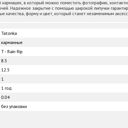
й кармашек, в который можно поместить фотографию, контактн
ючей. Надежное закрытие с помощью широкой липучки гарантир
е качества, форму и цвет, который станет незаменимым аксесс
Tatonka
карманные
T - Rain Rip
8.5
12.5
1
1 год
0.04
без упаковки