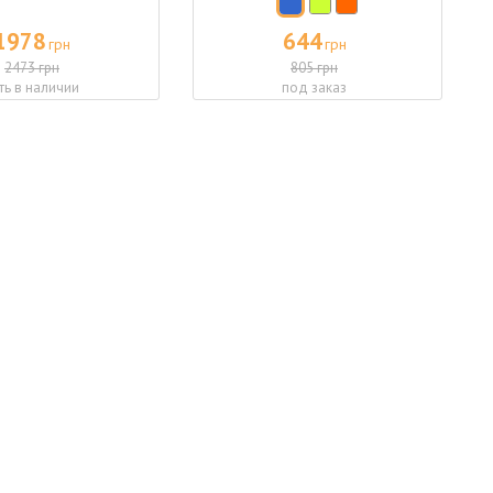
1978
644
грн
грн
2473 грн
805 грн
ть в наличии
под заказ