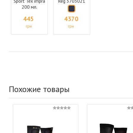
Sport Tex impra
Reg 3703021
200 мл.
445
4370
грн
грн
под заказ
под заказ
Похожие товары