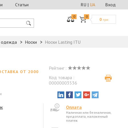
ии
Статьи
RU
|
UA
Вход
0
0
0
грн
я одежда
Носки
Носки Lasting ITU
Рейтинг :
ОСТАВКА ОТ 2000
Код товара :
00000003536
и
ик
Оплата
Наличная или безналичная,
предоплата, наложенный
платеж