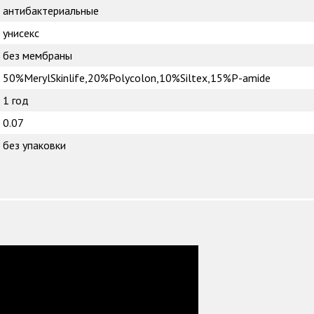
антибактериальные
унисекс
без мембраны
50%MerylSkinlife,20%Polycolon,10%Siltex,15%P-amide
1 год
0.07
без упаковки