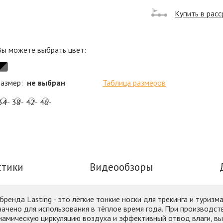
Купить в расс
Вы можете выбрать цвет:
размер:
не выбран
Таблица размеров
34-
38-
42-
46-
37
41
45
49
стики
Видеообзоры
бренда Lasting - это лёгкие тонкие носки для трекинга и туриз
значено для использования в тёплое время года. При производ
инамическую циркуляцию воздуха и эффективный отвод влаги, в