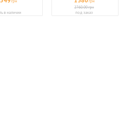
549
1380
грн
грн
2760.00 грн
ть в наличии
под заказ