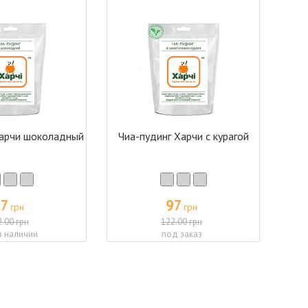
Харчи шоколадный
Чиа-пудинг Харчи с курагой
97
97
грн
грн
2.00 грн
122.00 грн
в наличии
под заказ