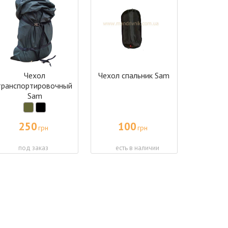
Чехол
Чехол спальник Sam
транспортировочный
Sam
250
100
грн
грн
под заказ
есть в наличии