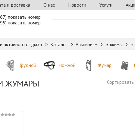
та и доставка
О нас
Новости
Услуги
Акц
67) показать номер
95) показать номер
 и активного отдыха
Каталог
Альпинизм
Зажимы
З
Грудной
Ножной
Жумар
И ЖУМАРЫ
Сортировать 