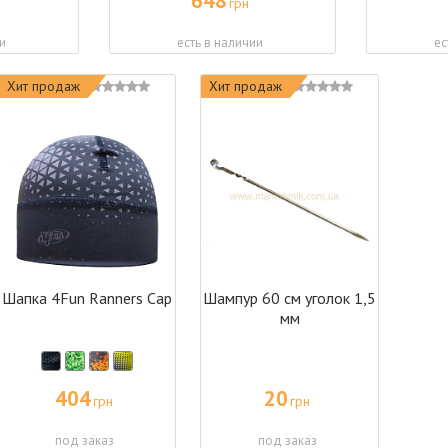
648
грн
и
есть в наличии
ес
Хит продаж
Хит продаж
Шапка 4Fun Ranners Cap
Шампур 60 см уголок 1,5
мм
404
20
грн
грн
под заказ
под заказ