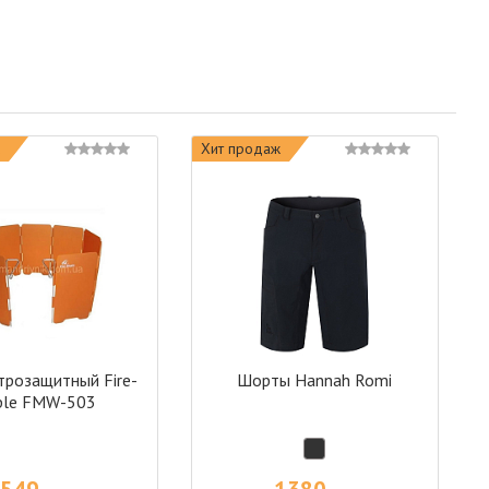
Хит продаж
трозащитный Fire-
Шорты Hannah Romi
ple FMW-503