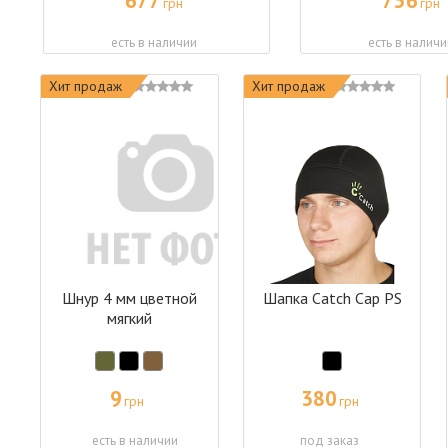
677
756
грн
грн
есть в наличии
есть в наличи
Хит продаж
Хит продаж
Шнур 4 мм цветной
Шапка Catch Cap PS
мягкий
9
380
грн
грн
есть в наличии
под заказ