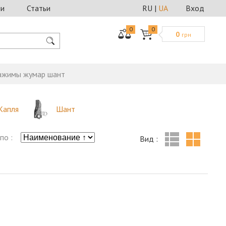
ии
Статьи
RU
|
UA
Вход
0
0
0
грн
ажимы жумар шант
Капля
Шант
по :
Вид :