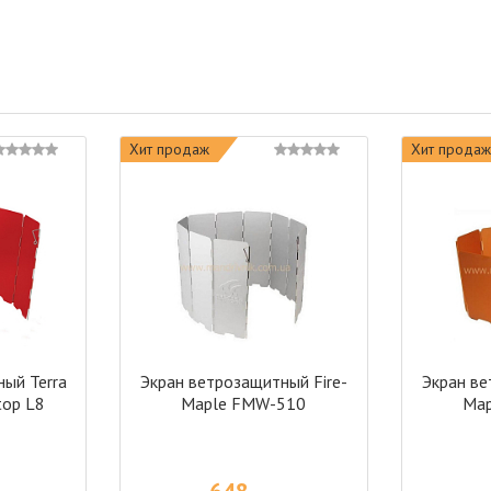
Хит продаж
Хит продаж
ый Terra
Экран ветрозащитный Fire-
Экран ве
top L8
Maple FMW-510
Ma