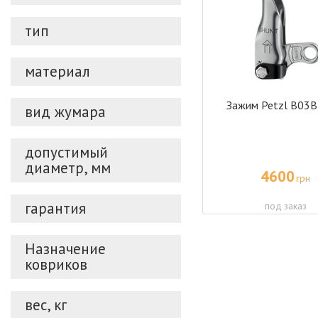
тип
материал
Зажим Petzl В03B
вид жумара
допустимый
диаметр, мм
4600
грн
гарантия
под заказ
Назначение
ковриков
вес, кг