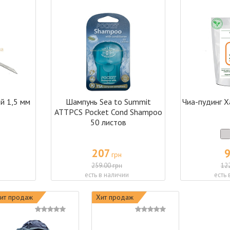
й 1,5 мм
Шампунь Sea to Summit
Чиа-пудинг 
ATTPCS Pocket Cond Shampoo
50 листов
207
грн
259.00 грн
12
есть в наличии
есть 
ит продаж
Хит продаж