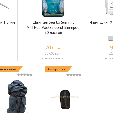
й 1,5 мм
Шампунь Sea to Summit
Чиа-пудинг 
ATTPCS Pocket Cond Shampoo
50 листов
207
грн
259.00 грн
12
есть в наличии
есть 
ит продаж
Хит продаж