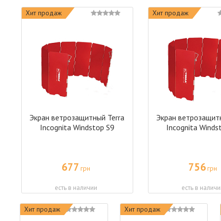
Хит продаж
Хит продаж
Экран ветрозащитный Terra
Экран ветрозащитн
Incognita Windstop S9
Incognita Winds
677
756
грн
грн
есть в наличии
есть в наличи
Хит продаж
Хит продаж