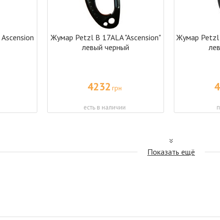
 Ascension
Жумар Petzl B 17ALA "Ascension"
Жумар Petzl 
левый черный
ле
4232
4
грн
есть в наличии
п
Показать ещё