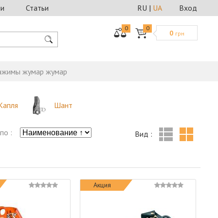
ии
Статьи
RU
|
UA
Вход
0
0
0
грн
ажимы жумар жумар
Капля
Шант
по :
Вид :
Акция