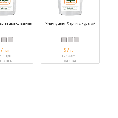
Харчи шоколадный
Чиа-пудинг Харчи с курагой
97
97
грн
грн
2.00 грн
122.00 грн
в наличии
под заказ