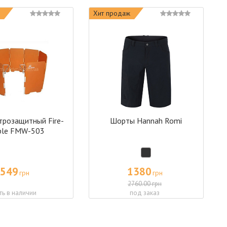
Хит продаж
трозащитный Fire-
Шорты Hannah Romi
ple FMW-503
549
1380
грн
грн
2760.00 грн
ть в наличии
под заказ