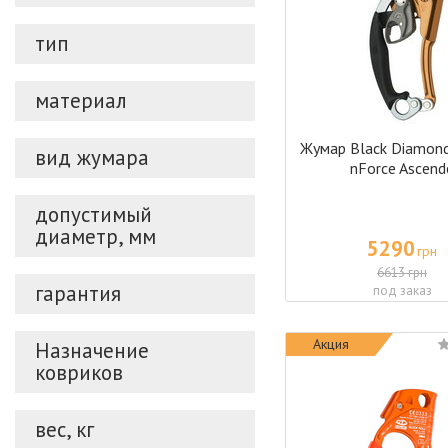
тип
материал
Жумар Black Diamon
вид жумара
nForce Ascend
допустимый
диаметр, мм
5290
грн
6613 грн
гарантия
под заказ
Акция
Назначение
ковриков
вес, кг