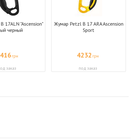
B 17ALN "Ascension"
Жумар Petzl В 17 ARA Ascension
вый черный
Sport
416
4232
грн
грн
од заказ
под заказ