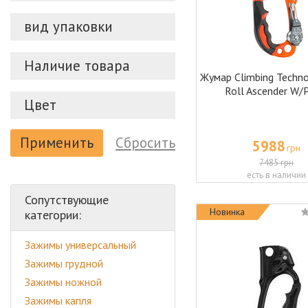
вид упаковки
Наличие товара
Жумар Climbing Techno
Roll Ascender W/P
Цвет
Применить
Сбросить
5988
грн
7485 грн
есть в наличии
Сопутствующие
Новинка
категории:
Зажимы универсальный
Зажимы грудной
Зажимы ножной
Зажимы капля