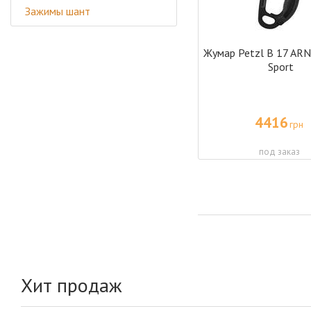
Зажимы шант
Жумар Petzl B 17 ARN
Sport
4416
грн
под заказ
Хит продаж