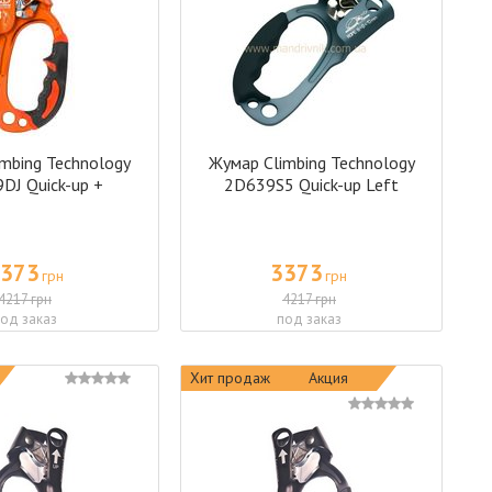
mbing Technology
Жумар Climbing Technology
DJ Quick-up +
2D639S5 Quick-up Left
373
3373
грн
грн
4217 грн
4217 грн
од заказ
под заказ
Хит продаж
Акция