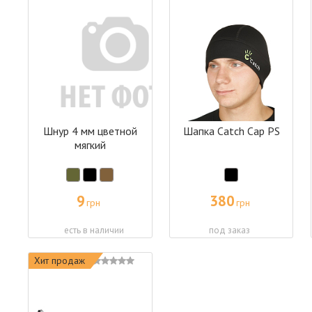
Шнур 4 мм цветной
Шапка Catch Cap PS
мягкий
9
380
грн
грн
есть в наличии
под заказ
Хит продаж