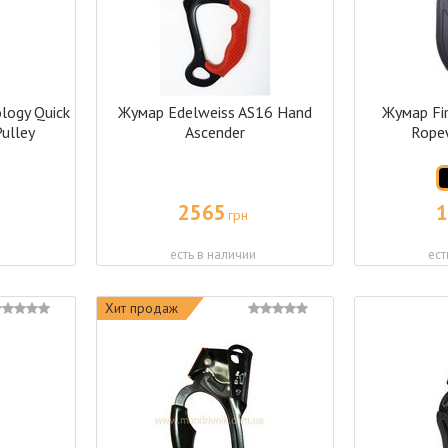
logy Quick
Жумар Edelweiss AS16 Hand
Жумар Fir
ulley
Ascender
Rope
2565
1
грн
есть в наличии
ест
Хит продаж