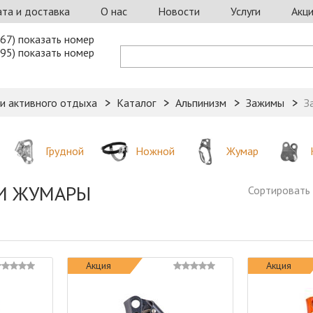
та и доставка
О нас
Новости
Услуги
Акц
67) показать номер
95) показать номер
 и активного отдыха
Каталог
Альпинизм
Зажимы
З
Грудной
Ножной
Жумар
И ЖУМАРЫ
Сортировать 
Акция
Акция