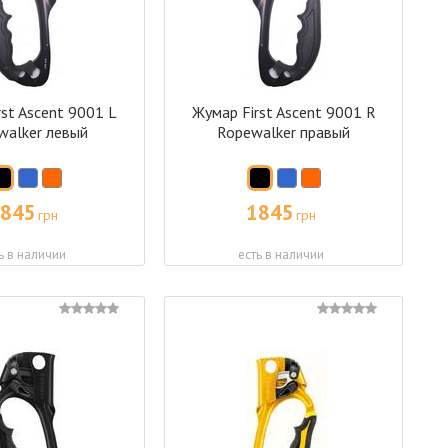
st Ascent 9001 L
Жумар First Ascent 9001 R
walker левый
Ropewalker правый
845
1845
грн
грн
ь в наличии
есть в наличии