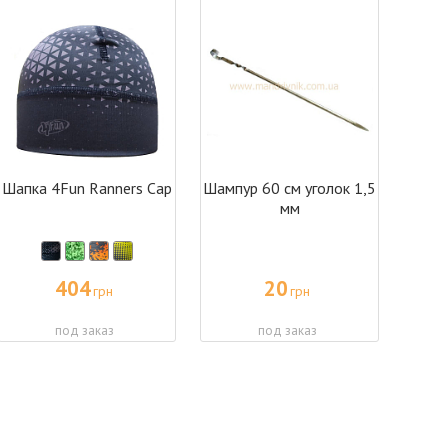
Шапка 4Fun Ranners Cap
Шампур 60 см уголок 1,5
мм
404
20
грн
грн
под заказ
под заказ