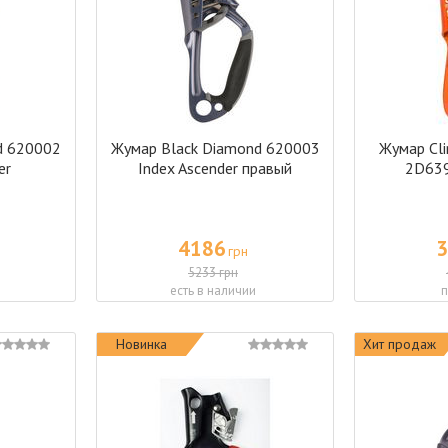
d 620002
Жумар Black Diamond 620003
Жумар Cli
er
Index Ascender правый
2D639
4186
3
грн
5233 грн
есть в наличии
п
Новинка
Хит продаж