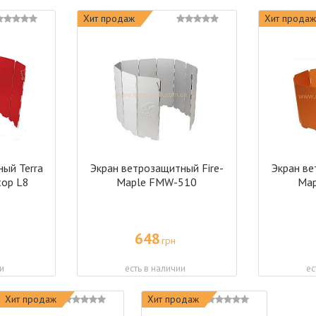
Хит продаж
Хит продаж
ый Terra
Экран ветрозащитный Fire-
Экран ве
top L8
Maple FMW-510
Ma
648
грн
и
есть в наличии
ес
Хит продаж
Хит продаж